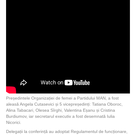
Președintele Organizației de femei a Partidului MAN, a fost
aleasă Angela Cutasevici și 5 vicepreședinți: Tatiana Oboroc,
Alina Tabacari, Olesea Sîrghi, Valentina Eșanu și Cristina
Burdiumov, iar secretarul executiv a fost desemnată Iulia
Nicorici.
Delegații la conferință au adoptat Regulamentul de funcționare,