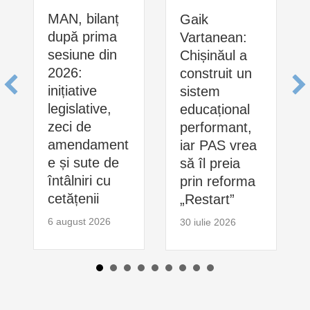
MAN, bilanț
Gaik
după prima
Vartanean:
sesiune din
Chișinăul a
2026:
construit un
inițiative
sistem
legislative,
educațional
zeci de
performant,
amendament
iar PAS vrea
e și sute de
să îl preia
întâlniri cu
prin reforma
cetățenii
„Restart”
6 august 2026
30 iulie 2026