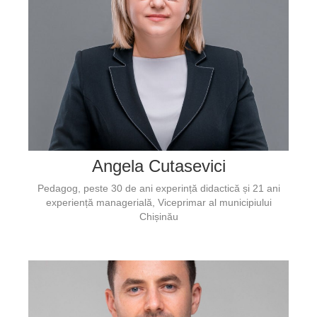
Angela Cutasevici
Pedagog, peste 30 de ani experință didactică și 21 ani
experiență managerială, Viceprimar al municipiului
Chișinău