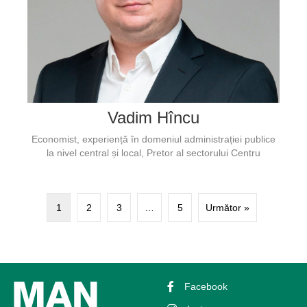
Vadim Hîncu
Economist, experiență în domeniul administrației publice
la nivel central și local, Pretor al sectorului Centru
1
2
3
…
5
Următor »
Facebook