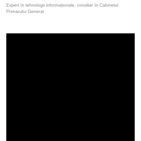
Expert în tehnologii informaționale, consilier în Cabinetul
Primarului General