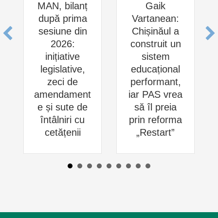
MAN, bilanț
Gaik
după prima
Vartanean:
sesiune din
Chișinăul a
2026:
construit un
inițiative
sistem
legislative,
educațional
zeci de
performant,
amendament
iar PAS vrea
e și sute de
să îl preia
întâlniri cu
prin reforma
cetățenii
„Restart”