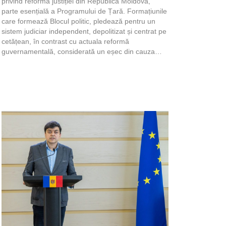
privind reforma justiției din Republica Moldova,
parte esențială a Programului de Țară. Formațiunile
care formează Blocul politic, pledează pentru un
sistem judiciar independent, depolitizat și centrat pe
cetățean, în contrast cu actuala reformă
guvernamentală, considerată un eșec din cauza…