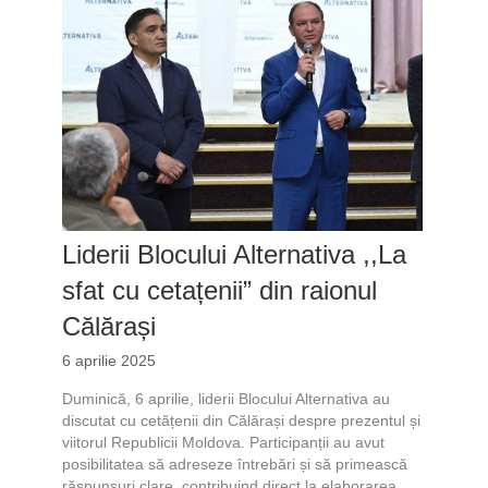
Liderii Blocului Alternativa ,,La
sfat cu cetațenii” din raionul
Călărași
6 aprilie 2025
Duminică, 6 aprilie, liderii Blocului Alternativa au
discutat cu cetățenii din Călărași despre prezentul și
viitorul Republicii Moldova. Participanții au avut
posibilitatea să adreseze întrebări și să primească
răspunsuri clare, contribuind direct la elaborarea