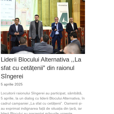
Liderii Blocului Alternativa ,,La
sfat cu cetățenii” din raionul
Sîngerei
5 aprilie 2025
Locuitorii raionului Sîngerei au participat, sâmbătă,
5 aprilie, la un dialog cu liderii Blocului Alternativa, în
cadrul campaniei „La sfat cu cetățenii”. Oamenii și-
au exprimat indignarea față de situația din țară, iar
liderii Blocului au prezentat măsurile urgente