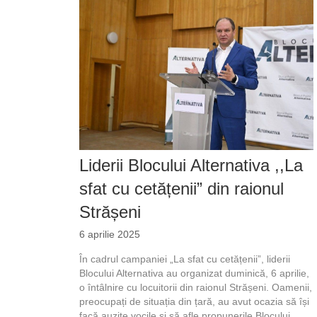
Liderii Blocului Alternativa ,,La
sfat cu cetățenii” din raionul
Strășeni
6 aprilie 2025
În cadrul campaniei „La sfat cu cetățenii”, liderii
Blocului Alternativa au organizat duminică, 6 aprilie,
o întâlnire cu locuitorii din raionul Strășeni. Oamenii,
preocupați de situația din țară, au avut ocazia să își
facă auzite vocile și să afle propunerile Blocului