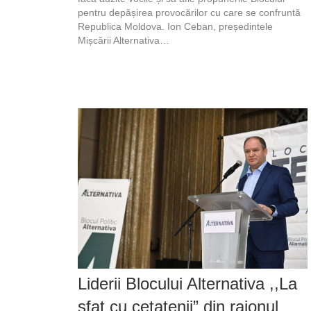
pentru depășirea provocărilor cu care se confruntă
Republica Moldova. Ion Ceban, președintele
Mișcării Alternativa…
Liderii Blocului Alternativa ,,La
sfat cu cetațenii” din raionul