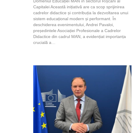
Domeniul Educației MAN în sectorul Rîșcani al
Capitalei Această inițiativă are ca scop sprijinirea
cadrelor didactice și contribuția la dezvoltarea unui
sistem educațional modern și performant. În
deschiderea evenimentului, Andrei Pavaloi,
președintele Asociației Profesionale a Cadrelor
Didactice din cadrul MAN, a evidențiat importanța
crucială a…