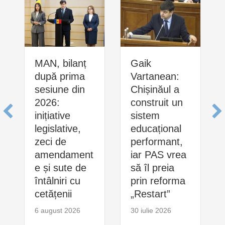
MAN, bilanț
Gaik
după prima
Vartanean:
sesiune din
Chișinăul a
2026:
construit un
inițiative
sistem
legislative,
educațional
zeci de
performant,
amendament
iar PAS vrea
e și sute de
să îl preia
întâlniri cu
prin reforma
cetățenii
„Restart”
6 august 2026
30 iulie 2026