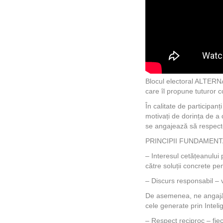
Blocul electoral ALTERN
care îl propune tuturor co
În calitate de participanț
motivați de dorința de a
se angajează să respecte
PRINCIPII FUNDAMEN
– Interesul cetățeanului 
către soluții concrete pe
– Discurs responsabil – 
De asemenea, ne angajăm 
cele generate prin Inteli
– Respect reciproc – fie