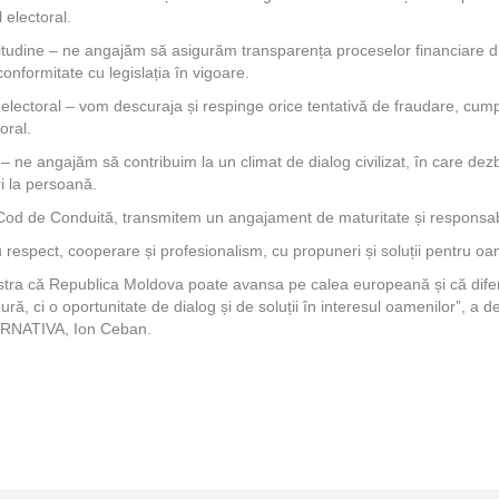
l electoral.
itudine – ne angajăm să asigurăm transparența proceselor financiare di
onformitate cu legislația în vigoare.
 electoral – vom descuraja și respinge orice tentativă de fraudare, cum
oral.
– ne angajăm să contribuim la un climat de dialog civilizat, în care dez
i la persoană.
Cod de Conduită, transmitem un angajament de maturitate și responsabi
cu respect, cooperare și profesionalism, cu propuneri și soluții pentru oa
a că Republica Moldova poate avansa pe calea europeană și că difere
ură, ci o oportunitate de dialog și de soluții în interesul oamenilor”, a d
TERNATIVA, Ion Ceban.