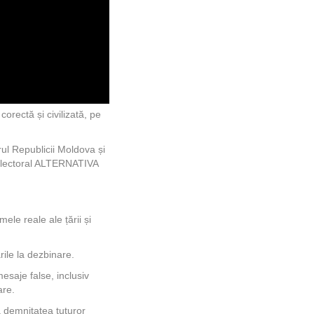
ectă și civilizată, pe
orul Republicii Moldova și
 electoral ALTERNATIVA
ele reale ale țării și
ile la dezbinare.
saje false, inclusiv
are.
a demnitatea tuturor