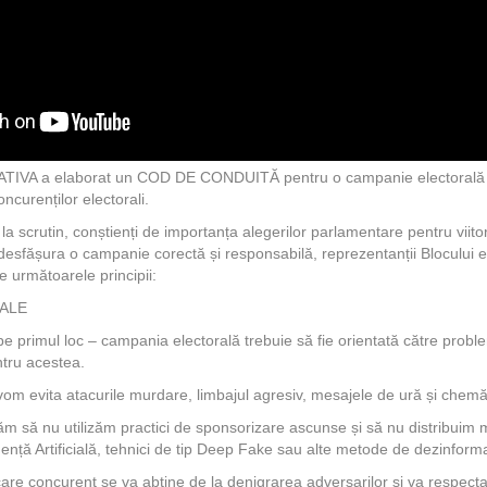
ATIVA a elaborat un COD DE CONDUITĂ pentru o campanie electorală cor
ncurenților electorali.
i la scrutin, conștienți de importanța alegerilor parlamentare pentru viit
 desfășura o campanie corectă și responsabilă, reprezentanții Blocului
 următoarele principii:
TALE
pe primul loc – campania electorală trebuie să fie orientată către problem
ntru acestea.
vom evita atacurile murdare, limbajul agresiv, mesajele de ură și chemăr
să nu utilizăm practici de sponsorizare ascunse și să nu distribuim me
gență Artificială, tehnici de tip Deep Fake sau alte metode de dezinform
care concurent se va abține de la denigrarea adversarilor și va respect