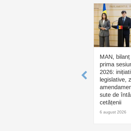
MAN, bilanț
prima sesiu
2026: inițiat
legislative, 
amendament
sute de întâl
cetățenii
6 august 2026