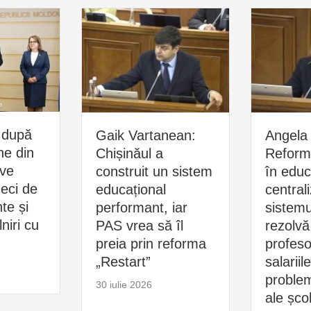
 după
Gaik Vartanean:
Angela 
ne din
Chișinăul a
Reform
ive
construit un sistem
în educ
zeci de
educațional
central
e și
performant, iar
sistemu
niri cu
PAS vrea să îl
rezolvă
preia prin reforma
profesor
„Restart”
salariil
problem
30 iulie 2026
ale școl