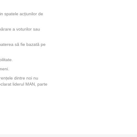
n spatele acțiunilor de
părare a voturilor sau
baterea să fie bazată pe
litate.
meni.
nțele dintre noi nu
eclarat liderul MAN, parte