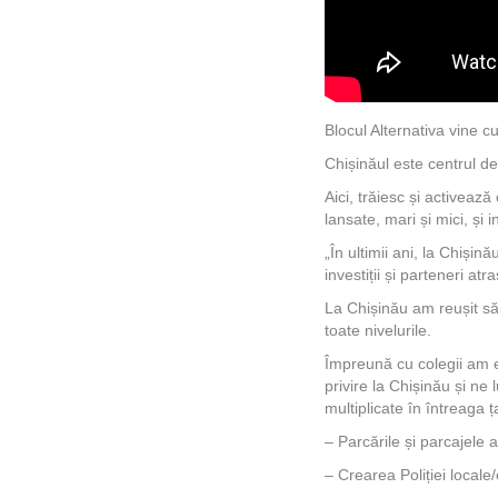
Blocul Alternativa vine c
Chișinăul este centrul de
Aici, trăiesc și activează
lansate, mari și mici, și 
„În ultimii ani, la Chișin
investiții și parteneri atra
La Chișinău am reușit să
toate nivelurile.
Împreună cu colegii am e
privire la Chișinău și ne 
multiplicate în întreaga
– Parcările și parcajele a
– Crearea Poliției locale