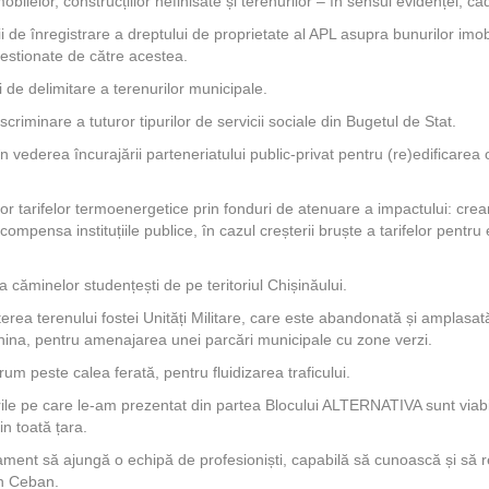
bilelor, construcțiilor nefinisate și terenurilor – în sensul evidenței, cadas
i de înregistrare a dreptului de proprietate al APL asupra bunurilor imobi
 gestionate de către acestea.
i de delimitare a terenurilor municipale.
criminare a tuturor tipurilor de servicii sociale din Bugetul de Stat.
în vederea încurajării parteneriatului public-privat pentru (re)edificarea 
r tarifelor termoenergetice prin fonduri de atenuare a impactului: crea
mpensa instituțiile publice, în cazul creșterii bruște a tarifelor pentru
a căminelor studențești de pe teritoriul Chișinăului.
rea terenului fostei Unități Militare, care este abandonată și amplasată
ghina, pentru amenajarea unei parcări municipale cu zone verzi.
um peste calea ferată, pentru fluidizarea traficului.
ile pe care le-am prezentat din partea Blocului ALTERNATIVA sunt viabi
din toată țara.
ment să ajungă o echipă de profesioniști, capabilă să cunoască și să 
on Ceban.