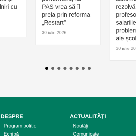
niri cu
PAS vrea să îl
rezolvă
preia prin reforma
profesor
„Restart”
salariil
problem
30 iulie 2026
ale școl
30 iulie 2
DESPRE
ACTUALITĂȚI
Program politic
Noutăţi
Echipă
Comunicate