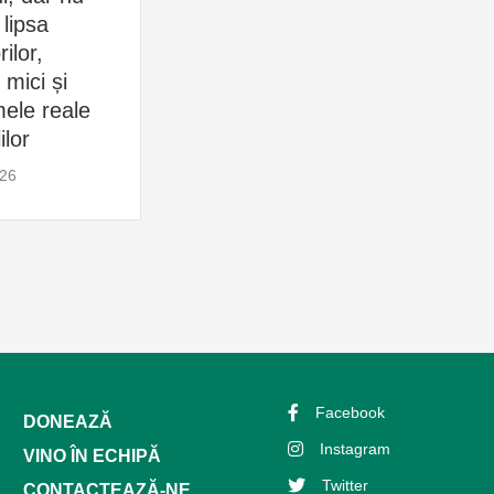
 lipsa
țară, ci preia școlile
mu
ilor,
și resursele
Ch
e mici și
Chișinăului
30 
ele reale
30 iulie 2026
ilor
026
Facebook
DONEAZĂ
Instagram
VINO ÎN ECHIPĂ
Twitter
CONTACTEAZĂ-NE