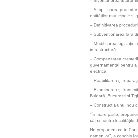
– Inventarierea tuturor imo
– Simplificarea proceduri
entităților municipale și
– Definitivarea proceduri
– Subvenționarea fără dis
– Modificarea legislației 
infrastructură.
– Compensarea creșterilo
guvernamental pentru a co
electrică.
– Reabilitarea și reparați
– Examinarea și transmite
Bulgară, București și Ti
– Construcția unui nou dr
”În mare parte, propuner
cât și pentru localitățile 
Ne propunem ca în Parla
oamenilor”, a conchis I