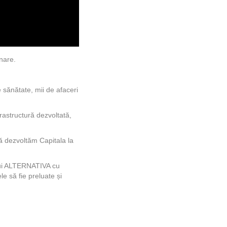
nare.
e sănătate, mii de afaceri
frastructură dezvoltată,
ă dezvoltăm Capitala la
ului ALTERNATIVA cu
le să fie preluate și
.