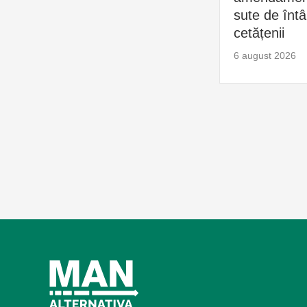
sute de întâl
cetățenii
6 august 2026