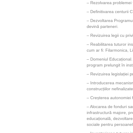
– Rezolvarea problemei 
– Definitivarea centurii C
– Dezvoltarea Programului
devină parteneri.
– Revizuirea legii cu priv
– Reabilitarea tuturor ins
cum ar fi: Filarmonica, L
– Domeniul Educațional. 
program prelungit în inst
– Revizuirea legislației 
– Introducerea mecanismul
construcțiilor nefinalizate
– Creșterea autonomiei f
– Alocarea de fonduri s
infrastructură majore, pr
educațională, dezvoltare
sociale pentru persoanele