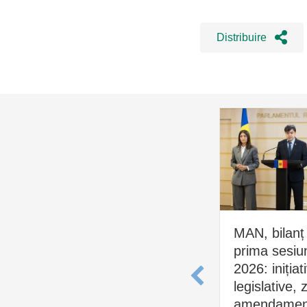
Distribuire
MAN, bilanț
prima sesiu
2026: inițiat
legislative, 
amendament