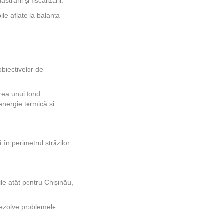
trării și fiscalizării.
le aflate la balanța
obiectivelor de
rea unui fond
 energie termică și
 în perimetrul străzilor
le atât pentru Chișinău,
rezolve problemele