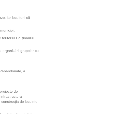
e, iar locuitorii să
 municipii.
teritoriul Chișinăului,
a organizării grupelor cu
ite/abandonate, a
proiecte de
infrastructura
 construcția de locuințe