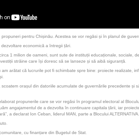
u propuneri pentru Chișinău. Acestea se vor regăsi și în planul de guver
 dezvoltare economică a întregii țări.
 circa 1 milion de oameni, sunt sute de instituții educaționale, sociale, d
investiții străine care își doresc să se lanseze și să aibă siguranță.
ău am arătat că lucrurile pot fi schimbate spre bine: proiecte realizate, in
și.
 scoatem orașul din datoriile acumulate de guvernările precedente și s
laborat propunerile care se vor regăsi în programul electoral al Bloc
luăm angajamentul de a dezvolta în continuare capitala țării, iar proiecte
 țară”, a declarat Ion Ceban, liderul MAN, parte a Blocului ALTERNATIVA
uto.
/comunitare, cu finanțare din Bugetul de Stat.