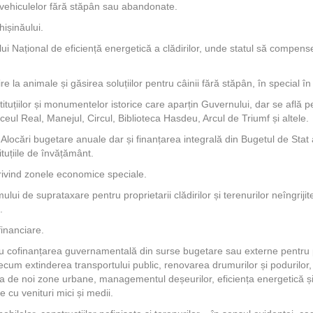
vehiculelor fără stăpân sau abandonate.
hișinăului.
 Național de eficiență energetică a clădirilor, unde statul să compensez
ire la animale și găsirea soluțiilor pentru câinii fără stăpân, în special în
tituțiilor și monumentelor istorice care aparțin Guvernului, dar se află pe 
iceul Real, Manejul, Circul, Biblioteca Hasdeu, Arcul de Triumf și altele.
Alocări bugetare anuale dar și finanțarea integrală din Bugetul de Stat 
ituțiile de învățământ.
privind zonele economice speciale.
ui de suprataxare pentru proprietarii clădirilor și terenurilor neîngrij
.
inanciare.
au cofinanțarea guvernamentală din surse bugetare sau externe pentru 
ecum extinderea transportului public, renovarea drumurilor și podurilor, 
a de noi zone urbane, managementul deșeurilor, eficiența energetică și
 cu venituri mici și medii.