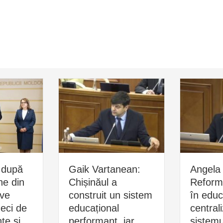
 după
Gaik Vartanean:
Angela 
ne din
Chișinăul a
Reform
ive
construit un sistem
în educ
zeci de
educațional
central
e și
performant, iar
sistemu