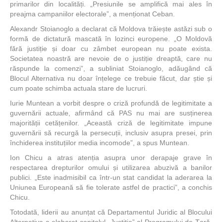
primarilor din localități. „Presiunile se amplifică mai ales în
preajma campaniilor electorale”, a menționat Ceban.
Alexandr Stoianoglo a declarat că Moldova trăiește astăzi sub o
formă de dictatură mascată în lozinci europene. „O Moldovă
fără justiție și doar cu zâmbet european nu poate exista.
Societatea noastră are nevoie de o justiție dreaptă, care nu
răspunde la comenzi”, a subliniat Stoianoglo, adăugând că
Blocul Alternativa nu doar înțelege ce trebuie făcut, dar știe și
cum poate schimba actuala stare de lucruri.
Iurie Muntean a vorbit despre o criză profundă de legitimitate a
guvernării actuale, afirmând că PAS nu mai are susținerea
majorității cetățenilor. „Această criză de legitimitate impune
guvernării să recurgă la persecuții, inclusiv asupra presei, prin
închiderea instituțiilor media incomode”, a spus Muntean.
Ion Chicu a atras atenția asupra unor derapaje grave în
respectarea drepturilor omului și utilizarea abuzivă a banilor
publici. „Este inadmisibil ca într-un stat candidat la aderarea la
Uniunea Europeană să fie tolerate astfel de practici”, a conchis
Chicu.
Totodată, liderii au anunțat că Departamentul Juridic al Blocului