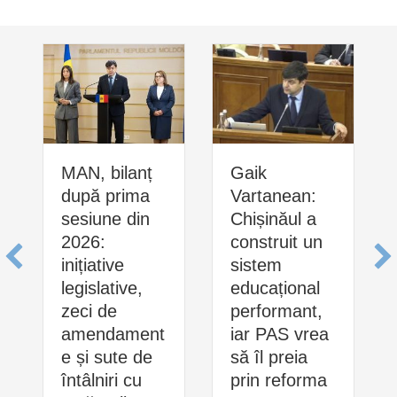
MAN, bilanț
Gaik
după prima
Vartanean:
sesiune din
Chișinăul a
2026:
construit un
inițiative
sistem
legislative,
educațional
zeci de
performant,
amendament
iar PAS vrea
e și sute de
să îl preia
întâlniri cu
prin reforma