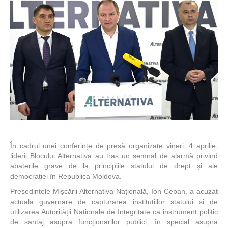
În cadrul unei conferințe de presă organizate vineri, 4 aprilie,
liderii Blocului Alternativa au tras un semnal de alarmă privind
abaterile grave de la principiile statului de drept și ale
democrației în Republica Moldova.
Președintele Mișcării Alternativa Națională, Ion Ceban, a acuzat
actuala guvernare de capturarea instituțiilor statului și de
utilizarea Autorității Naționale de Integritate ca instrument politic
de șantaj asupra funcționarilor publici, în special asupra