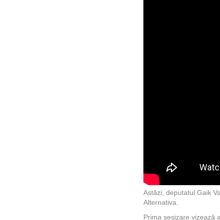
Astăzi, deputatul Gaik Va
Alternativa.
Prima sesizare vizează ac