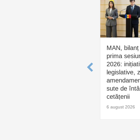
MAN, bilanț
prima sesiu
2026: inițiat
legislative, 
amendament
sute de întâl
cetățenii
6 august 2026