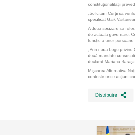
constituționalității preve
„Solicităm Curții să veri
specificat Gaik Vartanean
A doua sesizare se refer
de actuala guvernare. Co
funcție a unor persoane 
„Prin noua Lege privind C
două mandate consecutive
declarat Mariana Barașia
Mișcarea Alternativa Nați
conteste orice acțiuni ca
Distribuire