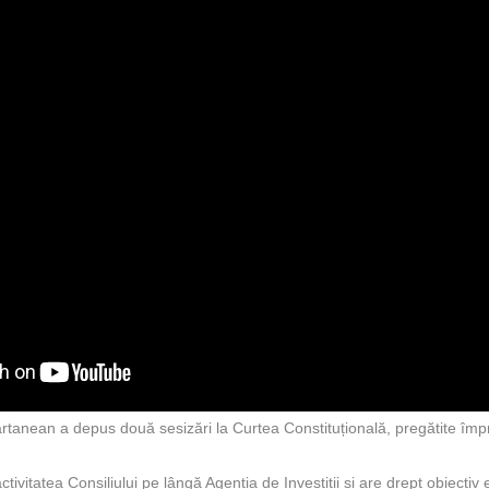
rtanean a depus două sesizări la Curtea Constituțională, pregătite împre
tivitatea Consiliului pe lângă Agenția de Investiții și are drept obiecti