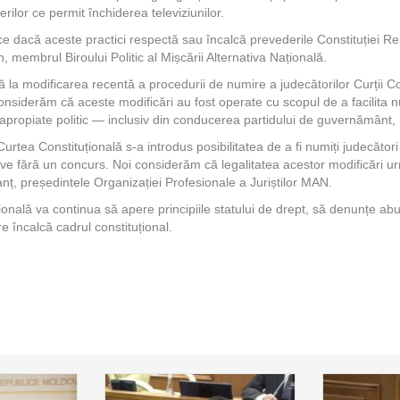
derilor ce permit închiderea televiziunilor.
fice dacă aceste practici respectă sau încalcă prevederile Constituției Re
, membrul Biroului Politic al Mișcării Alternativa Națională.
ă la modificarea recentă a procedurii de numire a judecătorilor Curții C
nsiderăm că aceste modificări au fost operate cu scopul de a facilita 
apropiate politic — inclusiv din conducerea partidului de guvernământ,
urtea Constituțională s-a introdus posibilitatea de a fi numiți judecători
 fără un concurs. Noi considerăm că legalitatea acestor modificări urme
nț, președintele Organizației Profesionale a Juriștilor MAN.
onală va continua să apere principiile statului de drept, să denunțe abu
re încalcă cadrul constituțional.