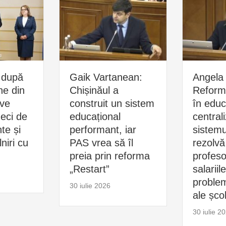
 după
Gaik Vartanean:
Angela 
ne din
Chișinăul a
Reform
ive
construit un sistem
în educ
zeci de
educațional
central
e și
performant, iar
sistemu
niri cu
PAS vrea să îl
rezolvă
preia prin reforma
profesor
„Restart”
salariil
problem
30 iulie 2026
ale școl
30 iulie 2