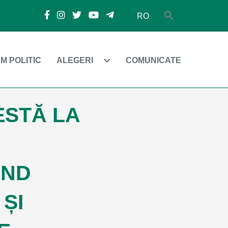
RO
M POLITIC
ALEGERI
COMUNICATE
ESTĂ LA
IND
ȘI