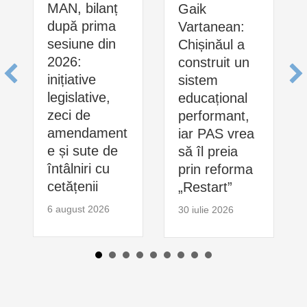
MAN, bilanț
Gaik
după prima
Vartanean:
sesiune din
Chișinăul a
2026:
construit un
inițiative
sistem
legislative,
educațional
zeci de
performant,
amendament
iar PAS vrea
e și sute de
să îl preia
întâlniri cu
prin reforma
cetățenii
„Restart”
6 august 2026
30 iulie 2026