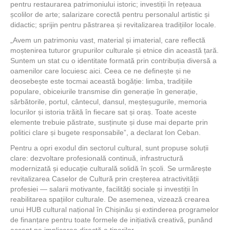
pentru restaurarea patrimoniului istoric; investiții în rețeaua
școlilor de arte; salarizare corectă pentru personalul artistic și
didactic; sprijin pentru păstrarea și revitalizarea tradițiilor locale.
„Avem un patrimoniu vast, material și imaterial, care reflectă
moștenirea tuturor grupurilor culturale și etnice din această țară.
Suntem un stat cu o identitate formată prin contribuția diversă a
oamenilor care locuiesc aici. Ceea ce ne definește și ne
deosebește este tocmai această bogăție: limba, tradițiile
populare, obiceiurile transmise din generație în generație,
sărbătorile, portul, cântecul, dansul, meșteșugurile, memoria
locurilor și istoria trăită în fiecare sat și oraș. Toate aceste
elemente trebuie păstrate, susținute și duse mai departe prin
politici clare și bugete responsabile”, a declarat Ion Ceban.
Pentru a opri exodul din sectorul cultural, sunt propuse soluții
clare: dezvoltare profesională continuă, infrastructură
modernizată și educație culturală solidă în școli. Se urmărește
revitalizarea Caselor de Cultură prin creșterea atractivității
profesiei — salarii motivante, facilități sociale și investiții în
reabilitarea spațiilor culturale. De asemenea, vizează crearea
unui HUB cultural național în Chișinău și extinderea programelor
de finanțare pentru toate formele de inițiativă creativă, punând