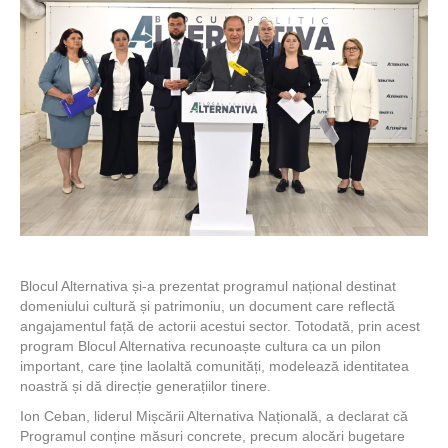
Blocul Alternativa și-a prezentat programul național destinat
domeniului cultură și patrimoniu, un document care reflectă
angajamentul față de actorii acestui sector. Totodată, prin acest
program Blocul Alternativa recunoaște cultura ca un pilon
important, care ține laolaltă comunități, modelează identitatea
noastră și dă direcție generațiilor tinere.
Ion Ceban, liderul Mișcării Alternativa Națională, a declarat că
Programul conține măsuri concrete, precum alocări bugetare