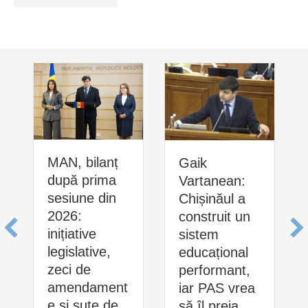
MAN, bilanț
Gaik
după prima
Vartanean:
sesiune din
Chișinăul a
2026:
construit un
inițiative
sistem
legislative,
educațional
zeci de
performant,
amendament
iar PAS vrea
e și sute de
să îl preia