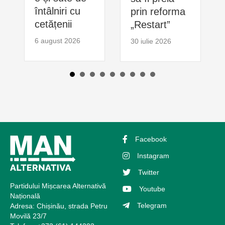
întâlniri cu
prin reforma
cetățenii
„Restart”
6 august 2026
30 iulie 2026
Facebook
Instagram
Twitter
Partidului Mișcarea Alternativă
Youtube
Națională
Telegram
Adresa: Chișinău, strada Petru
Movilă 23/7