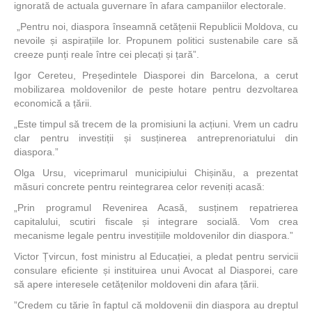
ignorată de actuala guvernare în afara campaniilor electorale.
„Pentru noi, diaspora înseamnă cetățenii Republicii Moldova, cu
nevoile și aspirațiile lor. Propunem politici sustenabile care să
creeze punți reale între cei plecați și țară”.
Igor Cereteu, Președintele Diasporei din Barcelona, a cerut
mobilizarea moldovenilor de peste hotare pentru dezvoltarea
economică a țării.
„Este timpul să trecem de la promisiuni la acțiuni. Vrem un cadru
clar pentru investiții și susținerea antreprenoriatului din
diaspora.”
Olga Ursu, viceprimarul municipiului Chișinău, a prezentat
măsuri concrete pentru reintegrarea celor reveniți acasă:
„Prin programul Revenirea Acasă, susținem repatrierea
capitalului, scutiri fiscale și integrare socială. Vom crea
mecanisme legale pentru investițiile moldovenilor din diaspora.”
Victor Țvircun, fost ministru al Educației, a pledat pentru servicii
consulare eficiente și instituirea unui Avocat al Diasporei, care
să apere interesele cetățenilor moldoveni din afara țării.
”Credem cu tărie în faptul că moldovenii din diaspora au dreptul