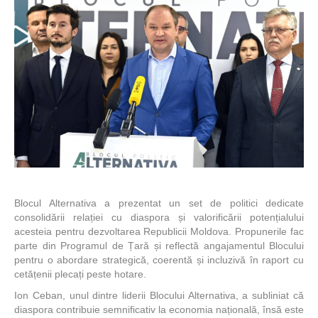
Blocul Alternativa a prezentat un set de politici dedicate
consolidării relației cu diaspora și valorificării potențialului
acesteia pentru dezvoltarea Republicii Moldova. Propunerile fac
parte din Programul de Țară și reflectă angajamentul Blocului
pentru o abordare strategică, coerentă și incluzivă în raport cu
cetățenii plecați peste hotare.
Ion Ceban, unul dintre liderii Blocului Alternativa, a subliniat că
diaspora contribuie semnificativ la economia națională, însă este