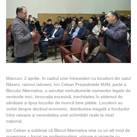
Miercuri, 2 aprilie, în cadrul unei întrevederi cu locuitorii din satul
Răzeni, raionul Ialoveni, Ion Ceban Președintele MAN, parte a
Blocului Alternativa, a ascultat nemulțumirile oamenilor legate de
veniturile mici, birocrația excesivă, inechitatea în sistemul de
sănătate și lipsa locurilor de muncă bine plătite. Locuitorii au
vorbit despre declinul economic, distribuirea inegală a fondurilor
între raioane și necesitatea unei schimbări reale la nivel
național.
Ion Ceban a subliniat că Blocul Alternativa vine cu un alt mod de
guvernare – bazat pe profesionalism, viziune și proiecte cu