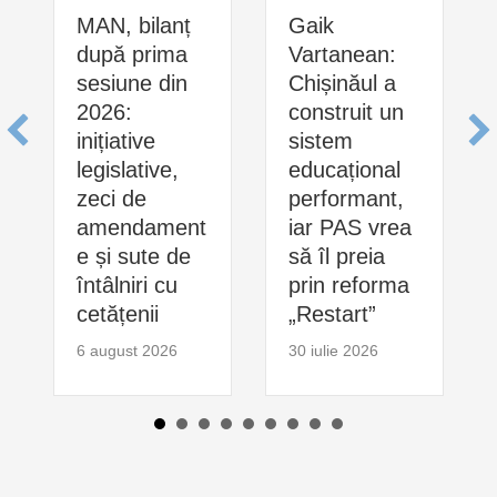
MAN, bilanț
Gaik
după prima
Vartanean:
sesiune din
Chișinăul a
2026:
construit un
inițiative
sistem
legislative,
educațional
zeci de
performant,
amendament
iar PAS vrea
e și sute de
să îl preia
întâlniri cu
prin reforma
cetățenii
„Restart”
6 august 2026
30 iulie 2026