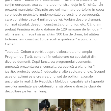
sprijin european, așa cum s-a demonstrat deja în Chișinău. „În
prezent municipiul Chișinău are cel mai mare portofoliu în ceea
ce privește proiectele implementate cu susținere europeană,
care constituie circa 4 miliarde de lei. Vorbim despre drumuri,
iluminat stradal, deșeuri, construcția drumurilor, etc. Când am
preluat Primăria exista o datorie de 129 milioane de lei, doar în
ultimii ani, am reușit să asfaltăm 300 km de drum, tot atâtea
trotuare, am construit 10 de școli și grădinițe,” a punctat Ion
Ceban.
Totodată, Ceban a vorbit despre elaborarea unui amplu
Program de Țară, construit în colaborare cu specialiști din
diverse domenii. După lansarea programului economic,
urmează prezentarea și consultarea publică a planurilor în
justiție, protecție socială, educație și alte sectoare-cheie. Scopul
acestor acțiuni este crearea unui set de politici naționale
ancorate în realitățile Republicii Moldova, capabile să răspundă
nevoilor imediate ale cetățenilor și să ofere o direcție clară de
dezvoltare pe termen lung.