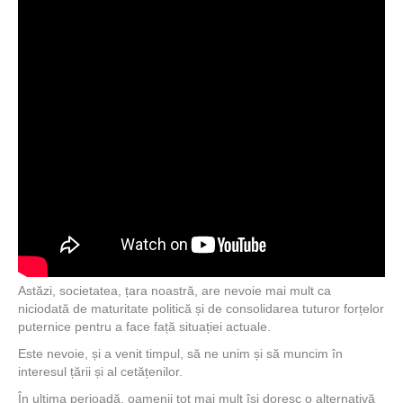
Astăzi, societatea, țara noastră, are nevoie mai mult ca
niciodată de maturitate politică și de consolidarea tuturor forțelor
puternice pentru a face față situației actuale.
Este nevoie, și a venit timpul, să ne unim și să muncim în
interesul țării și al cetățenilor.
În ultima perioadă, oamenii tot mai mult își doresc o alternativă