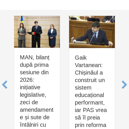
MAN, bilanț
Gaik
după prima
Vartanean:
sesiune din
Chișinăul a
2026:
construit un
inițiative
sistem
legislative,
educațional
zeci de
performant,
amendament
iar PAS vrea
e și sute de
să îl preia
întâlniri cu
prin reforma