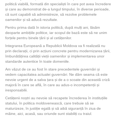
politică viabilă, formată din specialiști în care pot avea încredere
și care au demonstrat de-a lungul timpului, în diverse perioade,
că sunt capabili să administreze, să rezolve problemele
oamenilor și să aducă rezultate.
Pentru prima dată în istoria politică, după mulți ani, lăsăm
deoparte ambițiile politice, iar scopul de bază este să ne unim
forțele pentru binele țării și al cetățenilor.
Integrarea Europeană a Republicii Moldova va fi realizată nu
prin declarații, ci prin acțiuni concrete pentru modernizarea țării,
îmbunătățirea calității vieții oamenilor și implementarea unor
standarde autentice în toate domeniile.
Am văzut de ce au fost în stare precedentele guvernări și
vedem capacitatea actualei guvernări. Ne dăm seama că este
nevoie urgent de a salva țara și de a o scoate din această criză
majoră în care se află, în care au adus-o incompetenții și
iresponsabilii.
Cetățenii noștri au nevoie să recapete încrederea în instituțiile
statului, în politica moldovenească, care trebuie să se
maturizeze, în justiție egală și să aibă siguranță în ziua de
mâine, aici, acasă, sau oriunde sunt stabiliți cu traiul.