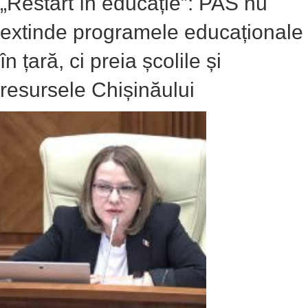
„Restart în educație”: PAS nu
extinde programele educaționale
în țară, ci preia școlile și
resursele Chișinăului