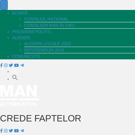
ECHIPĂ
CONSILIUL NAȚIONAL
CONSILIERI MAN ÎN CMC
PROGRAM POLITIC
ALEGERI
ALEGERI LOCALE 2023
REFERENDUM 2024
COMUNICATE
RO
CREDE FAPTELOR