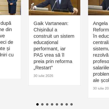
 după
Gaik Vartanean:
Angela 
ne din
Chișinăul a
Reform
ive
construit un sistem
în educ
zeci de
educațional
central
e și
performant, iar
sistemu
niri cu
PAS vrea să îl
rezolvă
preia prin reforma
profesor
„Restart”
salariil
problem
30 iulie 2026
ale școl
30 iulie 2