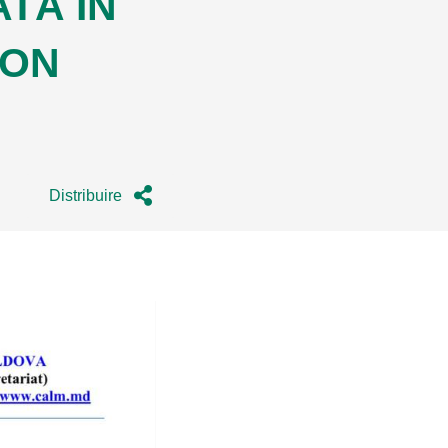
ATĂ ÎN
ION
Distribuire