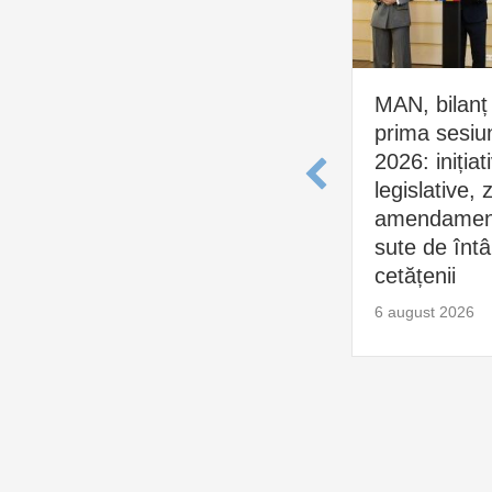
MAN, bilanț
prima sesiu
2026: inițiat
legislative, 
amendament
sute de întâl
cetățenii
6 august 2026