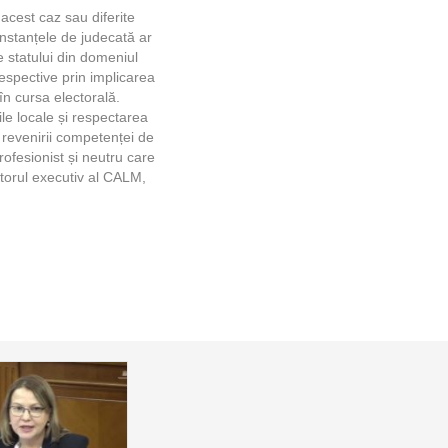
 acest caz sau diferite
nstanțele de judecată ar
e statului din domeniul
respective prin implicarea
 în cursa electorală.
ile locale și respectarea
ul revenirii competenței de
profesionist și neutru care
ctorul executiv al CALM,