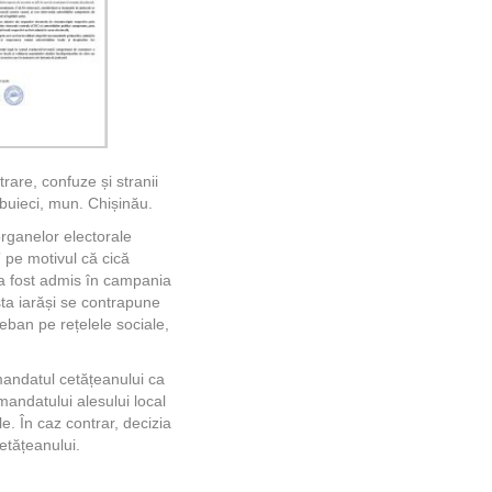
rare, confuze și stranii
ubuieci, mun. Chișinău.
 organelor electorale
” pe motivul că cică
l a fost admis în campania
sta iarăși se contrapune
Ceban pe rețelele sociale,
 mandatul cetățeanului ca
a mandatului alesului local
e. În caz contrar, decizia
etățeanului.