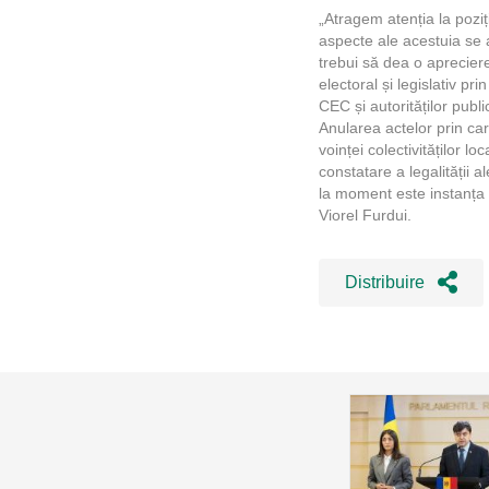
„Atragem atenția la poziț
aspecte ale acestuia se 
trebui să dea o apreciere
electoral și legislativ p
CEC și autorităților publi
Anularea actelor prin car
voinței colectivităților l
constatare a legalității a
la moment este instanța d
Viorel Furdui.
Distribuire