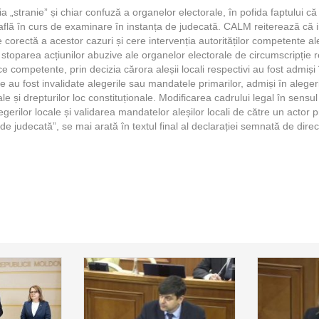
ia „stranie” și chiar confuză a organelor electorale, în pofida faptului că
află în curs de examinare în instanța de judecată. CALM reiterează că i
 corectă a acestor cazuri și cere intervenția autorităților competente al
rin stoparea acțiunilor abuzive ale organelor electorale de circumscripție 
ce competente, prin decizia cărora aleșii locali respectivi au fost admiși
e au fost invalidate alegerile sau mandatele primarilor, admiși în aleger
ocale și drepturilor loc constituționale. Modificarea cadrului legal în sens
legerilor locale și validarea mandatelor aleșilor locali de către un actor 
e judecată”, se mai arată în textul final al declarației semnată de dire