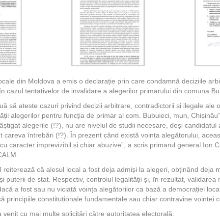
ocale din Moldova a emis o declarație prin care condamnă deciziile arbit
în cazul tentativelor de invalidare a alegerilor primarului din comuna B
 să ateste cazuri privind decizii arbitrare, contradictorii și ilegale ale
ității alegerilor pentru funcția de primar al com. Bubuieci, mun, Chișinău
âștigat alegerile (!?), nu are nivelul de studii necesare, deși candidatu
t careva întrebări (!?). În prezent când există voința alegătorului, acea
cu caracter imprevizibil și chiar abuzive”, a scris primarul general Ion 
 CALM.
M reiterează că alesul local a fost deja admiși la alegeri, obținând deja
și puterii de stat. Respectiv, controlul legalității și, în rezultat, validare
acă a fost sau nu viciată voința alegătorilor ca bază a democrației local
că principiile constituționale fundamentale sau chiar contravine voinței c
venit cu mai multe solicitări către autoritatea electorală.