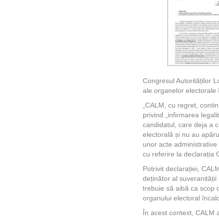
Congresul Autorităților L
ale organelor electorale 
„CALM, cu regret, continuă
privind „infirmarea legal
candidatul, care deja a c
electorală și nu au apăru
unor acte administrative 
cu referire la declarația
Potrivit declarației, CAL
deținător al suveranității 
trebuie să aibă ca scop d
organului electoral încal
În acest context, CALM a 