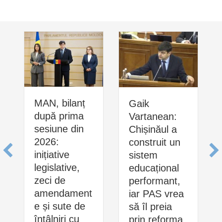
MAN, bilanț
Gaik
după prima
Vartanean:
sesiune din
Chișinăul a
2026:
construit un
inițiative
sistem
legislative,
educațional
zeci de
performant,
amendament
iar PAS vrea
e și sute de
să îl preia
întâlniri cu
prin reforma