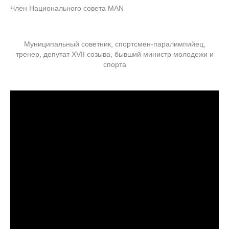
Член Национального совета MAN
Муниципальный советник, спортсмен-паралимпийец,
тренер, депутат XVII созыва, бывший министр молодежи и
спорта