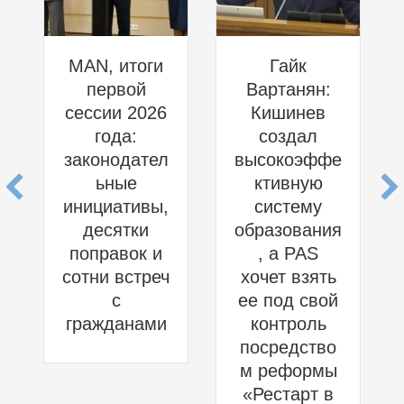
MAN, итоги
Гайк
первой
Вартанян:
сессии 2026
Кишинев
года:
создал
законодател
высокоэффе
ьные
ктивную
инициативы,
систему
десятки
образования
поправок и
, а PAS
сотни встреч
хочет взять
с
ее под свой
гражданами
контроль
посредство
м реформы
«Рестарт в