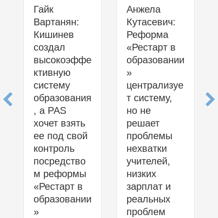
Гайк
Анжела
Вартанян:
Кутасевич:
Кишинев
Реформа
создал
«Рестарт в
высокоэффе
образовании
ктивную
»
систему
централизуе
образования
т систему,
, а PAS
но не
хочет взять
решает
ее под свой
проблемы
контроль
нехватки
посредство
учителей,
м реформы
низких
«Рестарт в
зарплат и
образовании
реальных
»
проблем