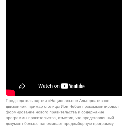
Председатель партии «Национальное Альтернативное
движение», примар столицы Ион Чебан прокомментировал
формирование нового правительства и содержание
программы правительства, отметив, что представленный
документ больше напоминает предвыборную программу,