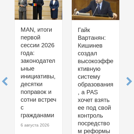
MAN, итоги
Гайк
первой
Вартанян:
сессии 2026
Кишинев
года:
создал
законодател
высокоэффе
ьные
ктивную
инициативы,
систему
десятки
образования
поправок и
, а PAS
сотни встреч
хочет взять
с
ее под свой
гражданами
контроль
посредство
6 августа 2026
м реформы