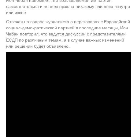
Ион Чебан напомнил, что возглавляемая им партия
самостоятельна и не подвержена никакому влиянию изнутри
или извне.
Отвечая на вопрос журналиста о переговорах с Европейской
социал-демократической партией в последние месяцы, Ион
Чебан повторил, что ведутся дискуссии с представителями
ЕСДП по различным темам, а в случае важных изменений
или решений будет объявлено.