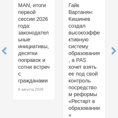
MAN, итоги
Гайк
первой
Вартанян:
сессии 2026
Кишинев
года:
создал
законодател
высокоэффе
ьные
ктивную
инициативы,
систему
десятки
образования
поправок и
, а PAS
сотни встреч
хочет взять
с
ее под свой
гражданами
контроль
посредство
6 августа 2026
м реформы
«Рестарт в
образовании
»