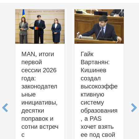
MAN, итоги
Гайк
первой
Вартанян:
сессии 2026
Кишинев
года:
создал
законодател
высокоэффе
ьные
ктивную
инициативы,
систему
десятки
образования
поправок и
, а PAS
сотни встреч
хочет взять
с
ее под свой