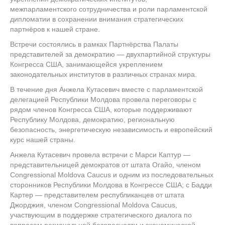
межпарламентского сотрудничества и роли парламентской
дипломатии в сохранении внимания стратегических
партнёров к нашей стране.
Встречи состоялись в рамках Партнёрства Палаты
представителей за демократию — двухпартийной структуры
Конгресса США, занимающейся укреплением
законодательных институтов в различных странах мира.
В течение дня Анжела Кутасевич вместе с парламентской
делегацией Республики Молдова провела переговоры с
рядом членов Конгресса США, которые поддерживают
Республику Молдова, демократию, региональную
безопасность, энергетическую независимость и европейский
курс нашей страны.
Анжела Кутасевич провела встречи с Марси Каптур —
представительницей демократов от штата Огайо, членом
Congressional Moldova Caucus и одним из последовательных
сторонников Республики Молдова в Конгрессе США; с Бадди
Картер — представителем республиканцев от штата
Джорджия, членом Congressional Moldova Caucus,
участвующим в поддержке стратегического диалога по
вопросам региональной безопасности и экономической