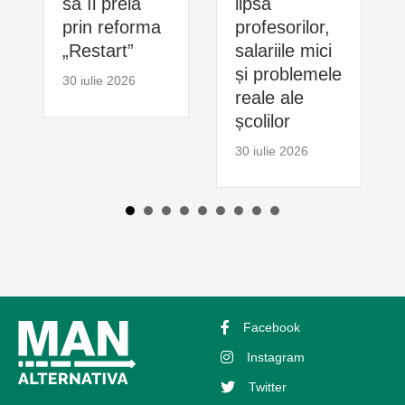
să îl preia
lipsa
prin reforma
profesorilor,
„Restart”
salariile mici
și problemele
30 iulie 2026
reale ale
școlilor
30 iulie 2026
Facebook
Instagram
Twitter