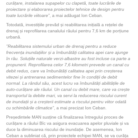
curățare, instalarea supapelor cu clapetă, toate lucrările de
proiectare și elaborarea proiectelor tehnice de design pentru
toate lucrările viitoare”
, a mai adăugat Ion Ceban.
Totodată, investițiile prevăd și reabilitarea inițială a rețelei de
drenaj și reprofilarea canalului râului pentru 7,6 km de porțiune
urbană.
”Reabilitarea sistemului urban de drenaj pentru a reduce
frecvența inundațiilor și a îmbunătăți calitatea apei care ajunge
în râu. Soluțiile naturale verzi-albastre au fost incluse ca parte a
propunerii. Reprofilarea celor 7,6 kilometri prevede un canal cu
debit redus, care va îmbunătăți calitatea apei prin creșterea
vitezei și antrenarea sedimentelor fine în condiții de debit
normal. La rândul său, acest lucru va îmbunătăți abilitățile de
auto-curățare ale râului. Un canal cu debit mare, care va crește
transportul la debite mari, va servi la reducerea riscului curent
de inundații și a creșterii estimate a riscului pentru viitor odată
cu schimbările climatice”
, a mai precizat Ion Ceban.
Președintele MAN susține că finalizarea întregului proces de
curățare a râului Bîc va asigura evacuarea apelor pluviale și va
duce la diminuarea riscului de inundație. De asemenea, Ion
Ceban a subliniat că, prin proiectele echipei MAN, se va curăța