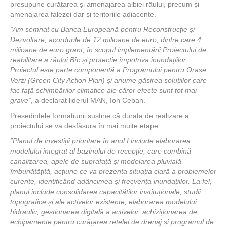
presupune curățarea și amenajarea albiei râului, precum și
amenajarea falezei dar și teritoriile adiacente.
”Am semnat cu Banca Europeană pentru Reconstrucție și
Dezvoltare, acordurile de 12 milioane de euro, dintre care 4
milioane de euro grant, în scopul implementării Proiectului de
reabilitare a râului Bîc și protecție împotriva inundațiilor.
Proiectul este parte componentă a Programului pentru Orașe
Verzi (Green City Action Plan) și anume găsirea soluțiilor care
fac față schimbărilor climatice ale căror efecte sunt tot mai
grave”
, a declarat liderul MAN, Ion Ceban.
Președintele formațiunii susține că durata de realizare a
proiectului se va desfășura în mai multe etape.
”Planul de investiții prioritare în anul I include elaborarea
modelului integrat al bazinului de recepție, care combină
canalizarea, apele de suprafață și modelarea pluvială
îmbunătățită, acțiune ce va prezenta situația clară a problemelor
curente, identificând adâncimea și frecvența inundațiilor. La fel,
planul include consolidarea capacităților instituționale, studii
topografice și ale activelor existente, elaborarea modelului
hidraulic, gestionarea digitală a activelor, achiziționarea de
echipamente pentru curățarea rețelei de drenaj și programul de