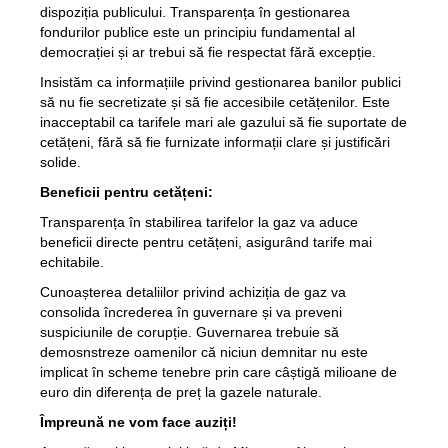
dispoziția publicului. Transparența în gestionarea
fondurilor publice este un principiu fundamental al
democrației și ar trebui să fie respectat fără excepție.
Insistăm ca informațiile privind gestionarea banilor publici
să nu fie secretizate și să fie accesibile cetățenilor. Este
inacceptabil ca tarifele mari ale gazului să fie suportate de
cetățeni, fără să fie furnizate informații clare și justificări
solide.
Beneficii pentru cetățeni:
Transparența în stabilirea tarifelor la gaz va aduce
beneficii directe pentru cetățeni, asigurând tarife mai
echitabile.
Cunoașterea detaliilor privind achiziția de gaz va
consolida încrederea în guvernare și va preveni
suspiciunile de corupție. Guvernarea trebuie să
demosnstreze oamenilor că niciun demnitar nu este
implicat în scheme tenebre prin care câștigă milioane de
euro din diferența de preț la gazele naturale.
Împreună ne vom face auziți!