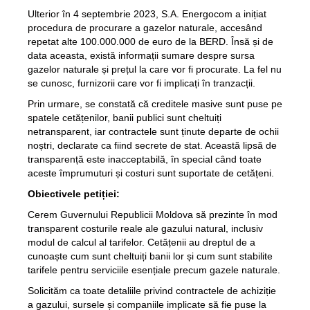
Ulterior în 4 septembrie 2023, S.A. Energocom a inițiat
procedura de procurare a gazelor naturale, accesând
repetat alte 100.000.000 de euro de la BERD. Însă și de
data aceasta, există informații sumare despre sursa
gazelor naturale și prețul la care vor fi procurate. La fel nu
se cunosc, furnizorii care vor fi implicați în tranzacții.
Prin urmare, se constată că creditele masive sunt puse pe
spatele cetățenilor, banii publici sunt cheltuiți
netransparent, iar contractele sunt ținute departe de ochii
noștri, declarate ca fiind secrete de stat. Această lipsă de
transparență este inacceptabilă, în special când toate
aceste împrumuturi și costuri sunt suportate de cetățeni.
Obiectivele petiției:
Cerem Guvernului Republicii Moldova să prezinte în mod
transparent costurile reale ale gazului natural, inclusiv
modul de calcul al tarifelor. Cetățenii au dreptul de a
cunoaște cum sunt cheltuiți banii lor și cum sunt stabilite
tarifele pentru serviciile esențiale precum gazele naturale.
Solicităm ca toate detaliile privind contractele de achiziție
a gazului, sursele și companiile implicate să fie puse la