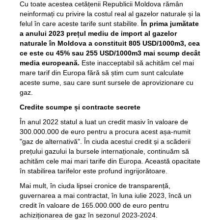
Cu toate acestea cetățenii Republicii Moldova rămân
neinformați cu privire la costul real al gazelor naturale și la
felul în care aceste tarife sunt stabilite.
În prima jumătate
a anului 2023 prețul mediu de import al gazelor
naturale în Moldova a constituit 805 USD/1000m3, cea
ce este cu 45% sau 255 USD/1000m3 mai scump decât
media europeană.
Este inacceptabil să achităm cel mai
mare tarif din Europa fără să știm cum sunt calculate
aceste sume, sau care sunt sursele de aprovizionare cu
gaz.
Credite scumpe și contracte secrete
În anul 2022 statul a luat un credit masiv în valoare de
300.000.000 de euro pentru a procura acest așa-numit
"gaz de alternativă". În ciuda acestui credit și a scăderii
prețului gazului la bursele internaționale, continuăm să
achităm cele mai mari tarife din Europa. Această opacitate
în stabilirea tarifelor este profund ingrijorătoare.
Mai mult, în ciuda lipsei cronice de transparență,
guvernarea a mai contractat, în luna iulie 2023, încă un
credit în valoare de 165.000.000 de euro pentru
achiziționarea de gaz în sezonul 2023-2024.