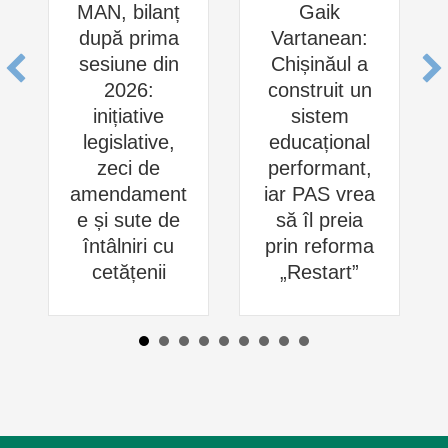
MAN, bilanț
Gaik
după prima
Vartanean:
sesiune din
Chișinăul a
2026:
construit un
inițiative
sistem
legislative,
educațional
zeci de
performant,
amendament
iar PAS vrea
e și sute de
să îl preia
întâlniri cu
prin reforma
cetățenii
„Restart”