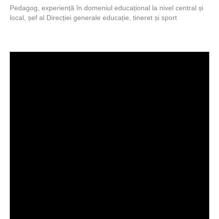
Pedagog, experiență în domeniul educațional la nivel central și
local, șef al Direcției generale educație, tineret și sport