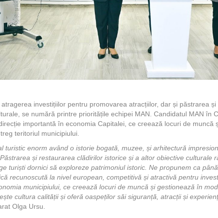
atragerea investițiilor pentru promovarea atracțiilor, dar și păstrarea și 
culturale, se numără printre prioritățile echipei MAN. Candidatul MAN în
 direcție importantă în economia Capitalei, ce creează locuri de muncă
reg teritoriul municipiului.
l turistic enorm având o istorie bogată, muzee, și arhitectură impresion
. Păstrarea și restaurarea clădirilor istorice și a altor obiective culturale
ge turiști dornici să exploreze patrimoniul istoric. Ne propunem ca pân
tică recunoscută la nivel european, competitivă și atractivă pentru investi
conomia municipiului, ce creează locuri de muncă și gestionează în mod
ește cultura calității și oferă oaspeților săi siguranță, atracții și experie
arat Olga Ursu.