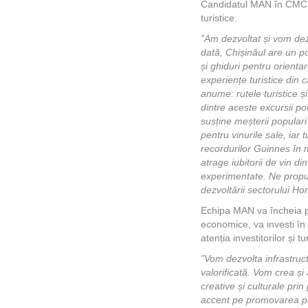
Candidatul MAN în CMC a 
turistice.
”Am dezvoltat și vom dezv
dată, Chișinăul are un por
și ghiduri pentru orienta
experiențe turistice din 
anume: rutele turistice ș
dintre aceste excursii po
susține meșterii popular
pentru vinurile sale, iar 
recordurilor Guinnes în 
atrage iubitorii de vin 
experimentate. Ne propun
dezvoltării sectorului Ho
Echipa MAN va încheia pa
economice, va investi în
atenția investitorilor și t
”Vom dezvolta infrastruct
valorificată. Vom crea ș
creative și culturale prin 
accent pe promovarea pet