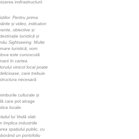
zarea insfrastructurii
iștilor. Pentru prima
ărite și video, indicatori
mente, obiective și
stinație turistică și
șinău Sightseeing. Multe
ormare turistică, vom
oldova este cunoscută
narii în cartea
rului vinicol local poate
delicioase, care trebuie
astructura necesară
imburile culturale și
lă care pot atrage
stice locale.
Vadul lui Vodă slab
 Implica industriile
tarea spațiului public, cu
aborând un portofoliu