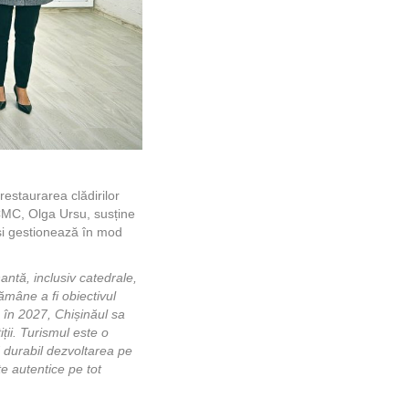
restaurarea clădirilor
 CMC, Olga Ursu, susține
 și gestionează în mod
antă, inclusiv catedrale,
 rămâne a fi obiectivul
ă în 2027, Chișinăul sa
ții. Turismul este o
 durabil dezvoltarea pe
nțe autentice pe tot