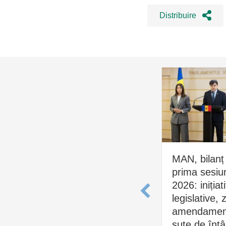
Distribuire
MAN, bilanț
prima sesiu
2026: inițiat
legislative, 
amendament
sute de întâl