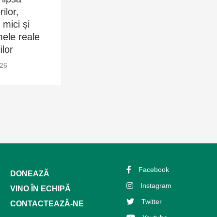
ilor,
și resursele
Ch
e mici și
Chișinăului
30 
ele reale
30 iulie 2026
ilor
026
Facebook
DONEAZĂ
Instagram
VINO ÎN ECHIPĂ
Twitter
CONTACTEAZĂ-NE