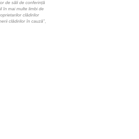
or de săli de conferință
il în mai multe limbi de
rietarilor clădirilor
rii clădirilor în cauză”
,