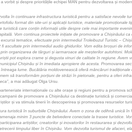
vorbit și despre prioritățile echipei MAN pentru dezvoltarea și moderni
olta în continuare infrastructura turistică pentru a satisface nevoile tur
tofoliu format din site-uri și aplicații turistice, materiale promoționale tip
re turistică care conțin informații utile despre cele mai importante eveni
capitală. Vom continua proiectele inițiate de promovare a Chișinăului ca de
i excursii tematice, efectuate prin intermediul Troleibuzul Turistic – Chi
t fi ascultate prin intermediul audio ghidurilor. Vom edita broșuri de inf
i prin organizarea de târguri și iarmaroace ale meșterilor autohtoni. M
turiștii pot explora crame și degusta vinuri de calitate în regiune. Avem vi
municipiul Chișinău și în imediata apropiere de acesta. Promovarea secto
din întreaga lume. Bucătăria moldovenească oferă mâncăruri tradiționale 
em să transformăm porțiuni de străzi în pietonale, pentru a oferi infr
reca”
, a mai adăugat Olga Ursu.
rteneriate internaționale cu alte orașe și regiuni pentru a promova sch
 campanii de promovare a Chișinăului ca destinație turistică și comercia
uriștilor și va stimula tinerii în descoperirea și promovarea resurselor turi
ura turistică în suburbiile Chișinăului. Avem o zona de odihnă unică în 
i amenaja minim 3 puncte de belvedere conectate la trasee turistice. Vom
participarea artiștilor, creatorilor și inovatorilor în restaurarea și dezvol
recerii timpului liber în Chișinău. Vom dezvolta turismul de afaceri, el