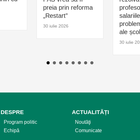
preia prin reforma
profesor
„Restart”
salariil
problem
30 iulie 2026
ale școl
30 iulie 2
DESPRE
ACTUALITĂȚI
Program politic
Noutăţi
Echipă
Comunicate