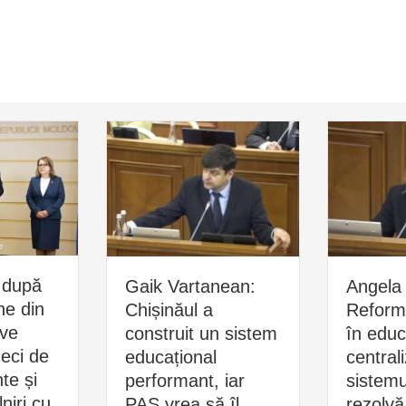
 după
Gaik Vartanean:
Angela 
ne din
Chișinăul a
Reform
ive
construit un sistem
în educ
zeci de
educațional
central
e și
performant, iar
sistemu
niri cu
PAS vrea să îl
rezolvă