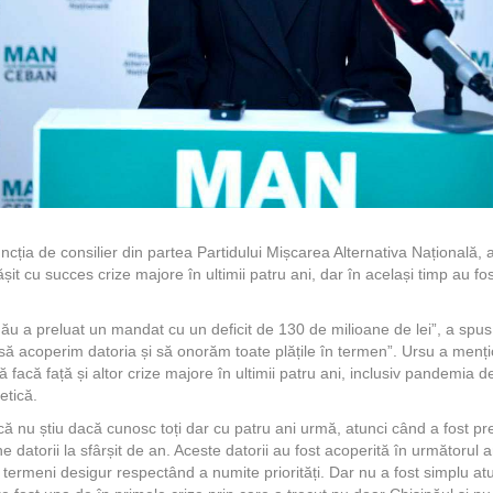
ncția de consilier din partea Partidului Mișcarea Alternativa Națională, 
t cu succes crize majore în ultimii patru ani, dar în același timp au fost
nău a preluat un mandat cu un deficit de 130 de milioane de lei”, a spus
șit să acoperim datoria și să onorăm toate plățile în termen”. Ursu a menț
ă facă față și altor crize majore în ultimii patru ani, inclusiv pandemia
etică.
ă nu știu dacă cunosc toți dar cu patru ani urmă, atunci când a fost pr
 datorii la sfârșit de an. Aceste datorii au fost acoperită în următorul 
n termeni desigur respectând a numite priorități. Dar nu a fost simplu atu