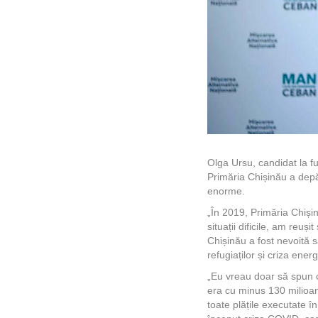
Olga Ursu, candidat la fu
Primăria Chișinău a depăși
enorme.
„În 2019, Primăria Chiși
situații dificile, am reu
Chișinău a fost nevoită s
refugiaților și criza energ
„Eu vreau doar să spun c
era cu minus 130 milioane
toate plățile executate î