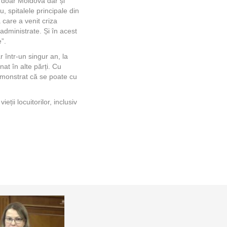
u doar Moldova dar și
, spitalele principale din
care a venit criza
 administrate. Și în acest
e”.
 într-un singur an, la
nat în alte părți. Cu
demonstrat că se poate cu
ții locuitorilor, inclusiv