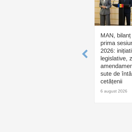
MAN, bilanț
prima sesiu
2026: inițiat
legislative, 
amendament
sute de întâl
cetățenii
6 august 2026