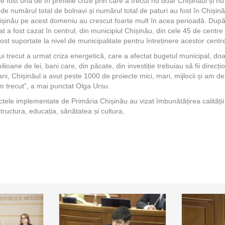
e fost una de în primele crize prin care a trecut nu doar Chișinăul și n
 numărul total de bolnavi și numărul total de paturi au fost în Chișinău
hișinău pe acest domeniu au crescut foarte mult în acea perioadă. După 
iat a fost cazat în centrul, din municipiul Chișinău, din cele 45 de centre
fost suportate la nivel de municipalitate pentru întreținere acestor centr
i trecut a urmat criza energetică, care a afectat bugetul municipal, doar
lioane de lei, bani care, din păcate, din investiție trebuiau să fii direcțio
ani, Chișinăul a avut peste 1000 de proiecte mici, mari, mijlocii și am 
am trecut”, a mai punctat Olga Ursu.
ctele implementate de Primăria Chișinău au vizat îmbunătățirea calității vie
ructura, educația, sănătatea și cultura.