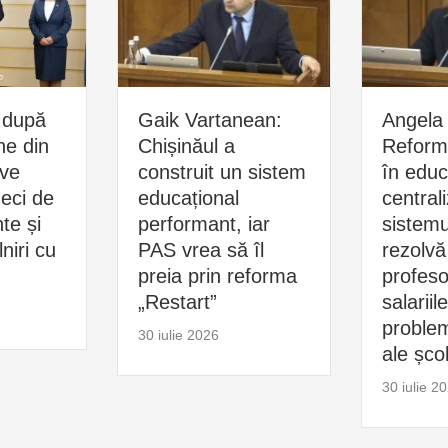
 după
Gaik Vartanean:
Angela 
ne din
Chișinăul a
Reform
ive
construit un sistem
în educ
zeci de
educațional
central
e și
performant, iar
sistemu
niri cu
PAS vrea să îl
rezolvă
preia prin reforma
profesor
„Restart”
salariil
problem
30 iulie 2026
ale școl
30 iulie 2