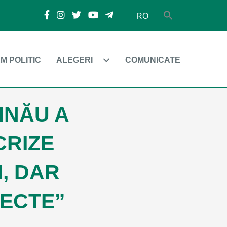
RO
M POLITIC
ALEGERI
COMUNICATE
INĂU A
CRIZE
I, DAR
IECTE”