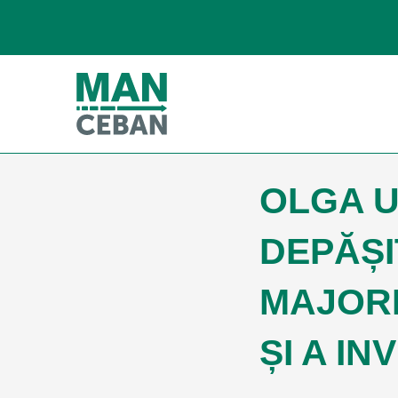
OLGA U
DEPĂȘI
MAJORE
ȘI A IN