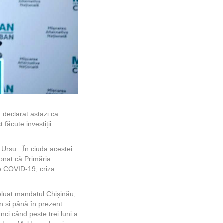
a declarat astăzi că
 făcute investiții
 Ursu. „În ciuda acestei
ionat că Primăria
 de COVID-19, criza
eluat mandatul Chișinău,
an și până în prezent
nci când peste trei luni a