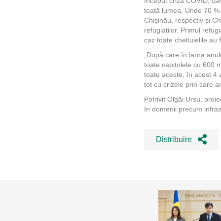
început criza COVID, car
toată lumea. Unde 70 % de
Chișinău, respectiv și C
refugiaților. Primul refug
caz toate cheltuielile au 
„După care în iarna anulu
toate capitolele cu 600 mi
toate aceste, în acest 4 
tot cu crizele prin care 
Potrivit Olgăi Ursu, proie
în domenii precum infrast
Distribuire