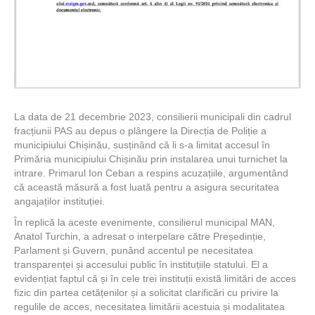
La data de 21 decembrie 2023, consilierii municipali din cadrul
fracțiunii PAS au depus o plângere la Direcția de Poliție a
municipiului Chișinău, susținând că li s-a limitat accesul în
Primăria municipiului Chișinău prin instalarea unui turnichet la
intrare. Primarul Ion Ceban a respins acuzațiile, argumentând
că această măsură a fost luată pentru a asigura securitatea
angajaților instituției.
În replică la aceste evenimente, consilierul municipal MAN,
Anatol Turchin, a adresat o interpelare către Președinție,
Parlament și Guvern, punând accentul pe necesitatea
transparenței și accesului public în instituțiile statului. El a
evidențiat faptul că și în cele trei instituții există limitări de acces
fizic din partea cetățenilor și a solicitat clarificări cu privire la
regulile de acces, necesitatea limitării acestuia și modalitatea