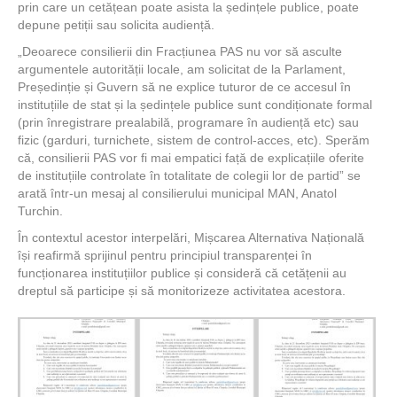
prin care un cetățean poate asista la ședințele publice, poate
depune petiții sau solicita audiență.
„Deoarece consilierii din Fracțiunea PAS nu vor să asculte
argumentele autorității locale, am solicitat de la Parlament,
Președinție și Guvern să ne explice tuturor de ce accesul în
instituțiile de stat și la ședințele publice sunt condiționate formal
(prin înregistrare prealabilă, programare în audiență etc) sau
fizic (garduri, turnichete, sistem de control-acces, etc). Sperăm
că, consilierii PAS vor fi mai empatici față de explicațiile oferite
de instituțiile controlate în totalitate de colegii lor de partid” se
arată într-un mesaj al consilierului municipal MAN, Anatol
Turchin.
În contextul acestor interpelări, Mișcarea Alternativa Națională
își reafirmă sprijinul pentru principiul transparenței în
funcționarea instituțiilor publice și consideră că cetățenii au
dreptul să participe și să monitorizeze activitatea acestora.