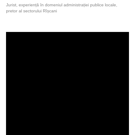
Jurist, experiență în domeniul administrației publice locale,
pretor al sectorului Rîșcani