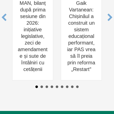
MAN, bilanț
Gaik
după prima
Vartanean:
sesiune din
Chișinăul a
2026:
construit un
inițiative
sistem
legislative,
educațional
zeci de
performant,
amendament
iar PAS vrea
e și sute de
să îl preia
întâlniri cu
prin reforma
cetățenii
„Restart”