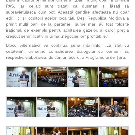
banii în cadrul primăriilor din țară: „Banii ajung doar la primarii
PAS, iar ceilalți sunt tratați ca dușmani și lăsați să
supraviețuiască cum pot. Această gândire afectează nu doar
edilii, ci și locuitorii acelor localități. Deși Republica Moldova a
primit mulți bani de la parteneri, sume mari au fost folosite
irațional, de exemplu pentru achitarea gazelor, al căror preț a
crescut semnificativ în urma „negocierilor” profitabile.”
Blocul Alternativa va continua seria întâlnirilor „La sfat cu
cetățenii”, urmărind consolidarea dialogului cu oamenii și,
respectiv, elaborarea, de comun acord, a Programului de Țară.