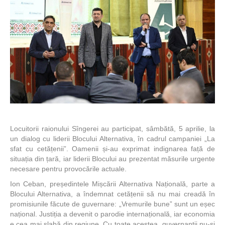
Locuitorii raionului Sîngerei au participat, sâmbătă, 5 aprilie, la
un dialog cu liderii Blocului Alternativa, în cadrul campaniei „La
sfat cu cetățenii”. Oamenii și-au exprimat indignarea față de
situația din țară, iar liderii Blocului au prezentat măsurile urgente
necesare pentru provocările actuale.
Ion Ceban, președintele Mișcării Alternativa Națională, parte a
Blocului Alternativa, a îndemnat cetățenii să nu mai creadă în
promisiunile făcute de guvernare: „Vremurile bune” sunt un eșec
național. Justiția a devenit o parodie internațională, iar economia
e cea mai slabă din regiune. Cu toate acestea, guvernanții nu-și