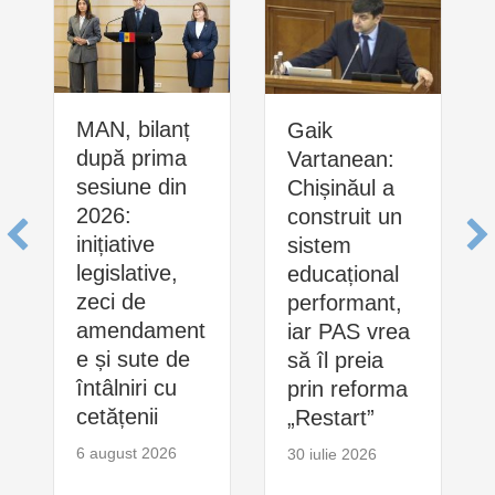
MAN, bilanț
Gaik
după prima
Vartanean:
sesiune din
Chișinăul a
2026:
construit un
inițiative
sistem
legislative,
educațional
zeci de
performant,
amendament
iar PAS vrea
e și sute de
să îl preia
întâlniri cu
prin reforma
cetățenii
„Restart”
6 august 2026
30 iulie 2026