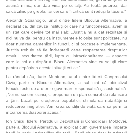
asumă nimic, dar dau vina pe ceilalți. Au toată puterea, dar
calcă zilnic pe greblă, iar cei care îi critică sunt reduși la tăcere.”
Alexandr Stoianoglo, unul dintre liderii Blocului Alternativa, a
declarat că, din cauza instituțiilor care nu funcționează, avem și
un stat care devine tot mai slab: „Justiția nu a dat rezultate și
nici nu va da, pentru că instrumentele folosite sunt politizate, nu
doar numirea oamenilor în funcții, ci și procesele implementate.
Justiția trebuie să fie îndreptată către respectarea drepturilor
omului, securitatea țării, lupta cu infracționalitatea — aspecte
care la noi au dispărut. Blocul Alternativa vine cu soluții clare
pentru depășirea acestei situații critice.”
La rândul său, Iurie Muntean, unul dintre liderii Congresului
Civic, parte a Blocului Alternativa, a subliniat că obiectivul
Blocului este de a oferi o guvernare responsabilă și sustenabilă:
„Noi nu scriem lozinci, ci propunem un plan concret de relansare
a țării, bazat pe creșterea populației, stimularea natalității și
reducerea imigrației. Vom crea condiții de viață care să permită
întoarcerea diasporei acasă.”
Ion Chicu, liderul Partidului Dezvoltării și Consolidării Moldovei,
parte a Blocului Alternativa, a explicat cum guvernarea împarte