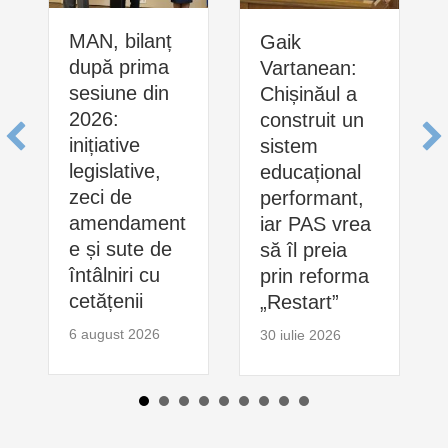
MAN, bilanț
Gaik
după prima
Vartanean:
sesiune din
Chișinăul a
2026:
construit un
inițiative
sistem
legislative,
educațional
zeci de
performant,
amendament
iar PAS vrea
e și sute de
să îl preia
întâlniri cu
prin reforma
cetățenii
„Restart”
6 august 2026
30 iulie 2026