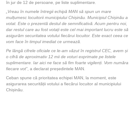
în jur de 12 de persoane, pe liste suplimentare.
„Vreau în numele întregii echipă MAN să spun un mare
mulțumesc locuitorii municipiului Chișinău. Municipiul Chișinău a
votat. Este o prezentă destul de semnificativă. Acum pentru noi,
dar restul care au fost votați este cel mai important lucru este să
asigurăm securitatea votului fiecărui locuitor. Este exact ceea ce
vom face în timpul imediat ce urmează.
Pe lângă cifrele oficiale ce le-am văzut în registrul CEC, avem și
o cifră de aproximativ 12 mii de voturi exprimate pe listele
suplimentare. Iar aici ne face să fim foarte vigilenți. Vom număra
fiecare vot”
, a declarat președintele MAN.
Ceban spune că prioritatea echipei MAN, la moment, este
asigurarea securității votului a fiecărui locuitor al municipiului
Chișinău.