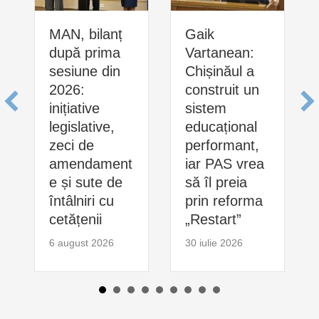
MAN, bilanț
Gaik
după prima
Vartanean:
sesiune din
Chișinăul a
2026:
construit un
inițiative
sistem
legislative,
educațional
zeci de
performant,
amendament
iar PAS vrea
e și sute de
să îl preia
întâlniri cu
prin reforma
cetățenii
„Restart”
6 august 2026
30 iulie 2026