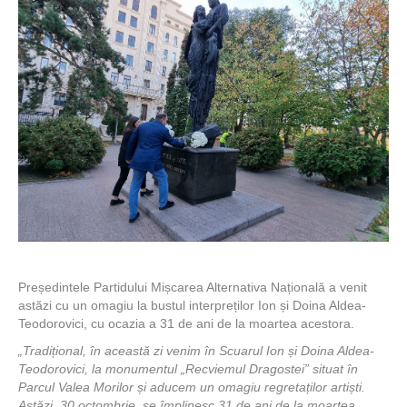
Președintele Partidului Mișcarea Alternativa Națională a venit
astăzi cu un omagiu la bustul interpreților Ion și Doina Aldea-
Teodorovici, cu ocazia a 31 de ani de la moartea acestora.
„Tradițional, în această zi venim în Scuarul Ion și Doina Aldea-
Teodorovici, la monumentul „Recviemul Dragostei” situat în
Parcul Valea Morilor și aducem un omagiu regretaților artiști.
Astăzi, 30 octombrie, se împlinesc 31 de ani de la moartea