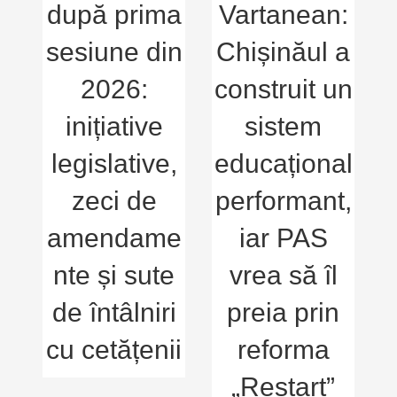
după prima
Vartanean:
sesiune din
Chișinăul a
2026:
construit un
inițiative
sistem
legislative,
educațional
zeci de
performant,
z
amendame
iar PAS
nte și sute
vrea să îl
de întâlniri
preia prin
cu cetățenii
reforma
p
„Restart”