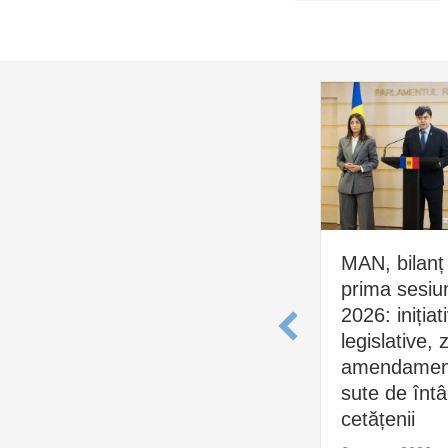
MAN, bilanț
prima sesiu
2026: inițiat
legislative, 
amendament
sute de întâl
cetățenii