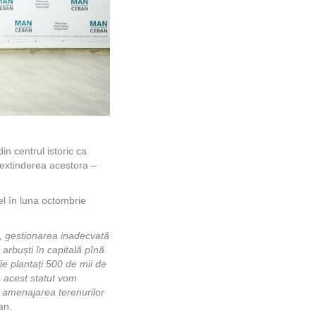
in centrul istoric ca
i extinderea acestora –
fel în luna octombrie
zi, gestionarea inadecvată
 arbuști în capitală pînă
ie plantați 500 de mii de
a acest statut vom
ua amenajarea terenurilor
an.