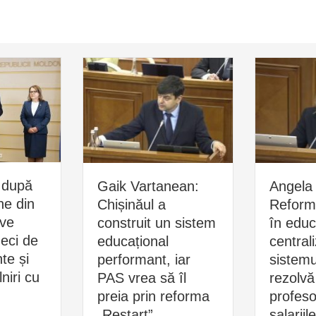
 după
Gaik Vartanean:
Angela 
ne din
Chișinăul a
Reform
ive
construit un sistem
în educ
zeci de
educațional
central
e și
performant, iar
sistemu
niri cu
PAS vrea să îl
rezolvă
preia prin reforma
profesor
„Restart”
salariil