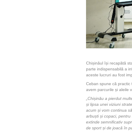
Chișinăul își recapătă st
parte indispensabilă a in
aceste lucruri au fost i
Ceban spune că practic toa
avem parcurile și aleile v
„Chișinău a pierdut multe
și lipsa unei viziuni stra
acum și vom continua să p
arbuști și copaci, pentru
extinde semnificativ supr
de sport și de joacă în pa