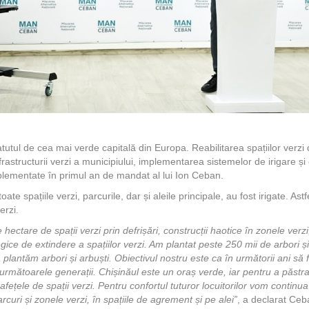
atutul de cea mai verde capitală din Europa. Reabilitarea spațiilor verzi d
frastructurii verzi a municipiului, implementarea sistemelor de irigare ș
mplementate în primul an de mandat al lui Ion Ceban.
te spațiile verzi, parcurile, dar și aleile principale, au fost irigate. Ast
erzi.
 hectare de spații verzi prin defrișări, construcții haotice în zonele ver
tegice de extindere a spațiilor verzi. Am plantat peste 250 mii de arbori și
lantăm arbori și arbuști. Obiectivul nostru este ca în următorii ani să f
 următoarele generații. Chișinăul este un oraș verde, iar pentru a păstr
afețele de spații verzi. Pentru confortul tuturor locuitorilor vom contin
rcuri și zonele verzi, în spațiile de agrement și pe alei”
, a declarat Ceb