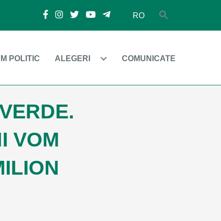
RO
M POLITIC
ALEGERI
COMUNICATE
 VERDE.
NI VOM
ILION