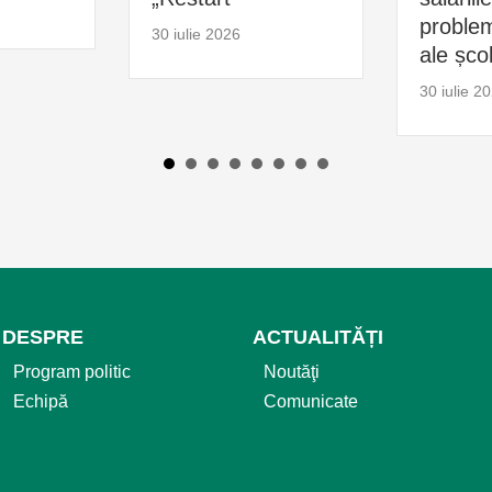
problem
30 iulie 2026
ale școl
30 iulie 2
DESPRE
ACTUALITĂȚI
Program politic
Noutăţi
Echipă
Comunicate