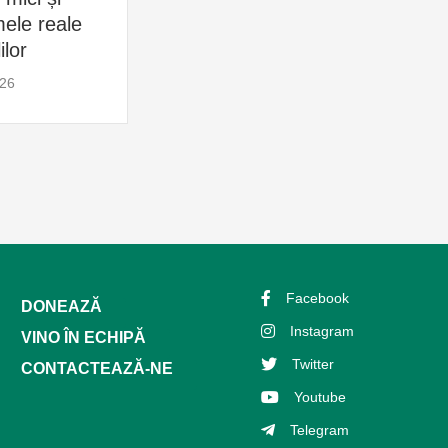
30 
ele reale
30 iulie 2026
ilor
026
Facebook
DONEAZĂ
Instagram
VINO ÎN ECHIPĂ
Twitter
CONTACTEAZĂ-NE
Youtube
Telegram