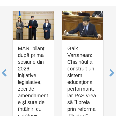
MAN, bilanț
Gaik
după prima
Vartanean:
sesiune din
Chișinăul a
2026:
construit un
inițiative
sistem
legislative,
educațional
zeci de
performant,
amendament
iar PAS vrea
e și sute de
să îl preia
întâlniri cu
prin reforma
cetățenii
„Restart”