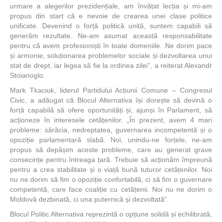
urmare a alegerilor prezidențiale, am învățat lecția și mi-am
propus din start că e nevoie de crearea unei clase politice
unificate. Devenind o forță politică unită, suntem capabili să
generăm rezultate. Ne-am asumat această responsabilitate
pentru că avem profesioniști în toate domeniile. Ne dorim pace
și armonie, soluționarea problemelor sociale și dezvoltarea unui
stat de drept, iar legea să fie la ordinea zilei”, a reiterat Alexandr
Stoianoglo.
Mark Tkaciuk, liderul Partidului Acțiunii Comune – Congresul
Civic, a adăugat că Blocul Alternativa își dorește să devină o
forță capabilă să ofere oportunități și, ajunși în Parlament, să
acționeze în interesele cetățenilor. „În prezent, avem 4 mari
probleme: sărăcia, nedreptatea, guvernarea incompetentă și o
opoziție parlamentară slabă. Noi, unindu-ne forțele, ne-am
propus să depășim aceste probleme, care au generat grave
consecințe pentru întreaga țară. Trebuie să acționăm împreună
pentru a crea stabilitate și o viață bună tuturor cetățenilor. Noi
nu ne dorim să fim o opoziție confortabilă, ci să fim o guvernare
competentă, care face coaliție cu cetățenii. Noi nu ne dorim o
Moldovă dezbinată, ci una puternică și dezvoltată”.
Blocul Politic Alternativa reprezintă o opțiune solidă și echilibrată,