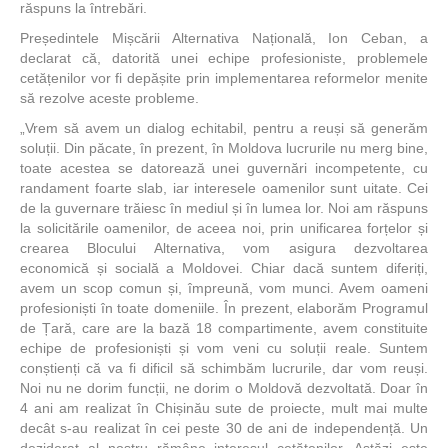
răspuns la întrebări.
Președintele Mișcării Alternativa Națională, Ion Ceban, a
declarat că, datorită unei echipe profesioniste, problemele
cetățenilor vor fi depășite prin implementarea reformelor menite
să rezolve aceste probleme.
„Vrem să avem un dialog echitabil, pentru a reuși să generăm
soluții. Din păcate, în prezent, în Moldova lucrurile nu merg bine,
toate acestea se datorează unei guvernări incompetente, cu
randament foarte slab, iar interesele oamenilor sunt uitate. Cei
de la guvernare trăiesc în mediul și în lumea lor. Noi am răspuns
la solicitările oamenilor, de aceea noi, prin unificarea forțelor și
crearea Blocului Alternativa, vom asigura dezvoltarea
economică și socială a Moldovei. Chiar dacă suntem diferiți,
avem un scop comun și, împreună, vom munci. Avem oameni
profesioniști în toate domeniile. În prezent, elaborăm Programul
de Țară, care are la bază 18 compartimente, avem constituite
echipe de profesioniști și vom veni cu soluții reale. Suntem
conștienți că va fi dificil să schimbăm lucrurile, dar vom reuși.
Noi nu ne dorim funcții, ne dorim o Moldovă dezvoltată. Doar în
4 ani am realizat în Chișinău sute de proiecte, mult mai multe
decât s-au realizat în cei peste 30 de ani de independență. Un