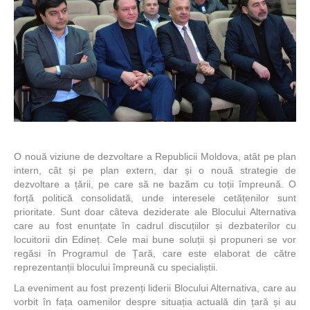
O nouă viziune de dezvoltare a Republicii Moldova, atât pe plan
intern, cât și pe plan extern, dar și o nouă strategie de
dezvoltare a țării, pe care să ne bazăm cu toții împreună. O
forță politică consolidată, unde interesele cetățenilor sunt
prioritate. Sunt doar câteva deziderate ale Blocului Alternativa
care au fost enunțate în cadrul discuțiilor și dezbaterilor cu
locuitorii din Edineț. Cele mai bune soluții și propuneri se vor
regăsi în Programul de Țară, care este elaborat de către
reprezentanții blocului împreună cu specialiștii.
La eveniment au fost prezenți liderii Blocului Alternativa, care au
vorbit în fața oamenilor despre situația actuală din țară și au