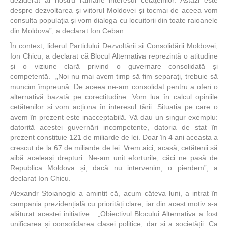
deziderat al nostru rămâne interesul cetățenilor. Astăzi este
despre dezvoltarea și viitorul Moldovei și tocmai de aceea vom
consulta populația și vom dialoga cu locuitorii din toate raioanele
din Moldova”, a declarat Ion Ceban.
În context, liderul Partidului Dezvoltării și Consolidării Moldovei,
Ion Chicu, a declarat că Blocul Alternativa reprezintă o atitudine
și o viziune clară privind o guvernare consolidată și
competentă. „Noi nu mai avem timp să fim separați, trebuie să
muncim împreună. De aceea ne-am consolidat pentru a oferi o
alternativă bazată pe corectitudine. Vom lua în calcul opiniile
cetățenilor și vom acționa în interesul țării. Situația pe care o
avem în prezent este inacceptabilă. Vă dau un singur exemplu:
datorită acestei guvernări incompetente, datoria de stat în
prezent constituie 121 de miliarde de lei. Doar în 4 ani aceasta a
crescut de la 67 de miliarde de lei. Vrem aici, acasă, cetățenii să
aibă aceleași drepturi. Ne-am unit eforturile, căci ne pasă de
Republica Moldova și, dacă nu intervenim, o pierdem”, a
declarat Ion Chicu.
Alexandr Stoianoglo a amintit că, acum câteva luni, a intrat în
campania prezidențială cu priorități clare, iar din acest motiv s-a
alăturat acestei inițiative. „Obiectivul Blocului Alternativa a fost
unificarea și consolidarea clasei politice, dar și a societății. Ca