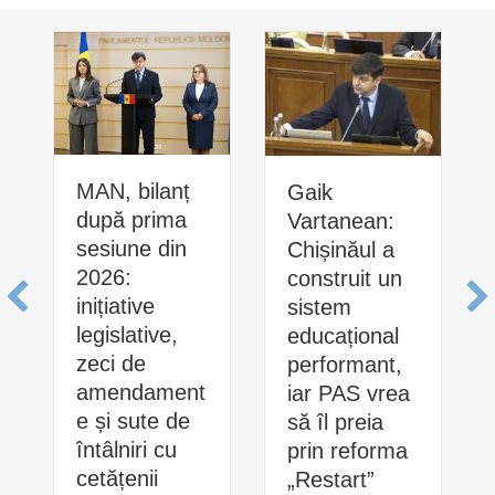
MAN, bilanț
Gaik
după prima
Vartanean:
sesiune din
Chișinăul a
2026:
construit un
inițiative
sistem
legislative,
educațional
zeci de
performant,
amendament
iar PAS vrea
e și sute de
să îl preia
întâlniri cu
prin reforma
cetățenii
„Restart”