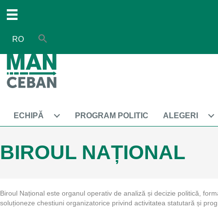
RO
ECHIPĂ
PROGRAM POLITIC
ALEGERI
BIROUL NAȚIONAL
Biroul Național este organul operativ de analiză și decizie politică, form
soluționeze chestiuni organizatorice privind activitatea statutară și prog