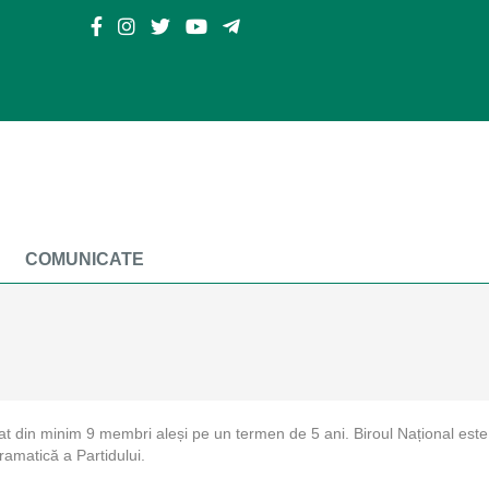
COMUNICATE
at din minim 9 membri aleși pe un termen de 5 ani. Biroul Național este ab
ramatică a Partidului.