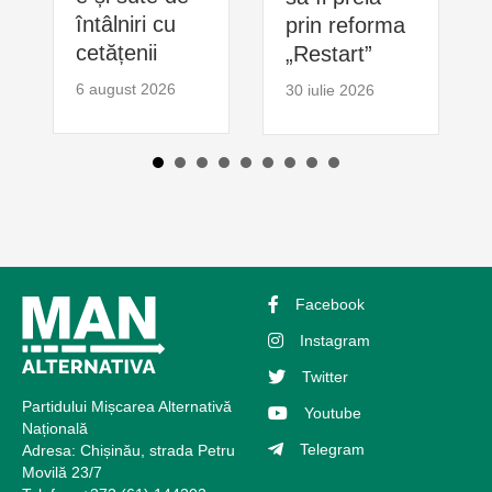
întâlniri cu
prin reforma
cetățenii
„Restart”
6 august 2026
30 iulie 2026
Facebook
Instagram
Twitter
Partidului Mișcarea Alternativă
Youtube
Națională
Telegram
Adresa: Chișinău, strada Petru
Movilă 23/7