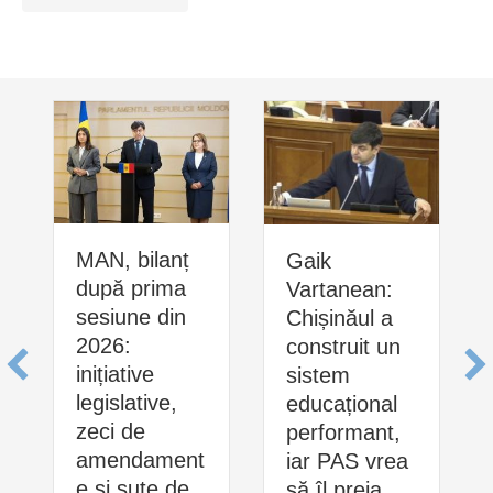
MAN, bilanț
Gaik
după prima
Vartanean:
sesiune din
Chișinăul a
2026:
construit un
inițiative
sistem
legislative,
educațional
zeci de
performant,
amendament
iar PAS vrea
e și sute de
să îl preia