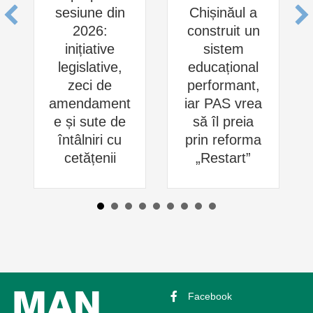
sesiune din
Chișinăul a
2026:
construit un
inițiative
sistem
legislative,
educațional
zeci de
performant,
amendament
iar PAS vrea
e și sute de
să îl preia
întâlniri cu
prin reforma
cetățenii
„Restart”
Facebook