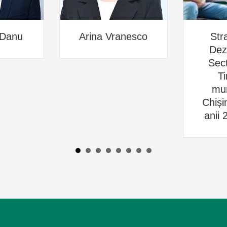
 Danu
Arina Vranesco
Str
Dez
Sect
Ti
mun
Chiși
anii