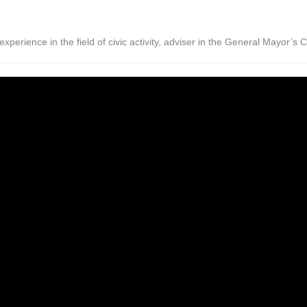
, experience in the field of civic activity, adviser in the General Mayor’s 