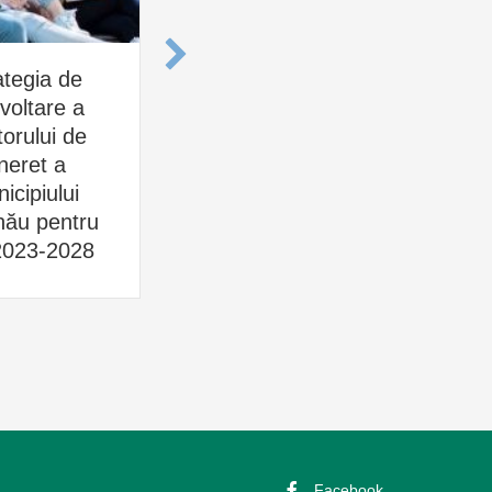
ategia de
Proiectul Strategiei
voltare a
de dezvoltare a
R
orului de
comerțului interior
St
neret a
în municipiul
icipiului
Chișinău „Comerț –
M
nău pentru
2030
Ex
 2023-2028
th
Sp
Facebook