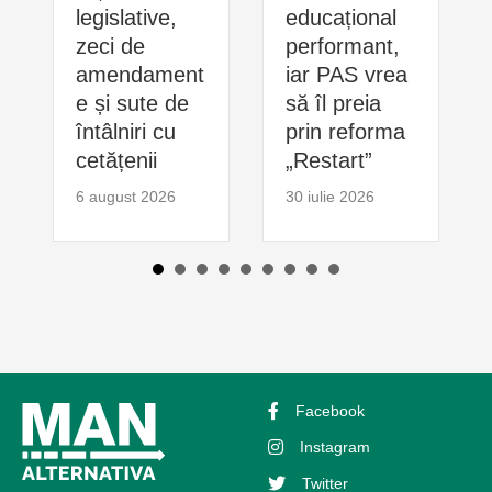
legislative,
educațional
zeci de
performant,
amendament
iar PAS vrea
e și sute de
să îl preia
întâlniri cu
prin reforma
cetățenii
„Restart”
6 august 2026
30 iulie 2026
Facebook
Instagram
Twitter