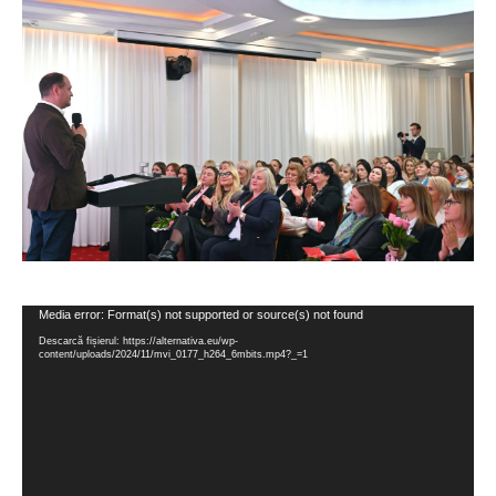
Player
Media error: Format(s) not supported or source(s) not found
video
Descarcă fișierul: https://alternativa.eu/wp-
content/uploads/2024/11/mvi_0177_h264_6mbits.mp4?_=1