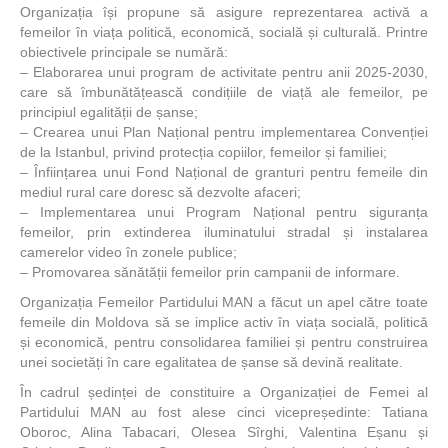
Organizația își propune să asigure reprezentarea activă a
femeilor în viața politică, economică, socială și culturală. Printre
obiectivele principale se numără:
– Elaborarea unui program de activitate pentru anii 2025-2030,
care să îmbunătățească condițiile de viață ale femeilor, pe
principiul egalității de șanse;
– Crearea unui Plan Național pentru implementarea Convenției
de la Istanbul, privind protecția copiilor, femeilor și familiei;
– Înființarea unui Fond Național de granturi pentru femeile din
mediul rural care doresc să dezvolte afaceri;
– Implementarea unui Program Național pentru siguranța
femeilor, prin extinderea iluminatului stradal și instalarea
camerelor video în zonele publice;
– Promovarea sănătății femeilor prin campanii de informare.
Organizația Femeilor Partidului MAN a făcut un apel către toate
femeile din Moldova să se implice activ în viața socială, politică
și economică, pentru consolidarea familiei și pentru construirea
unei societăți în care egalitatea de șanse să devină realitate.
În cadrul ședinței de constituire a Organizației de Femei al
Partidului MAN au fost alese cinci vicepreședinte: Tatiana
Oboroc, Alina Tabacari, Olesea Sîrghi, Valentina Eșanu și