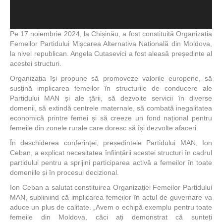
Pe 17 noiembrie 2024, la Chișinău, a fost constituită Organizația
Femeilor Partidului Mișcarea Alternativa Națională din Moldova,
la nivel republican. Angela Cutasevici a fost aleasă președinte al
acestei structuri.
Organizația își propune să promoveze valorile europene, să
susțină implicarea femeilor în structurile de conducere ale
Partidului MAN și ale țării, să dezvolte servicii în diverse
domenii, să extindă centrele maternale, să combată inegalitatea
economică printre femei și să creeze un fond național pentru
femeile din zonele rurale care doresc să își dezvolte afaceri.
În deschiderea conferinței, președintele Partidului MAN, Ion
Ceban, a explicat necesitatea înființării acestei structuri în cadrul
partidului pentru a sprijini participarea activă a femeilor în toate
domeniile și în procesul decizional.
Ion Ceban a salutat constituirea Organizației Femeilor Partidului
MAN, subliniind că implicarea femeilor în actul de guvernare va
aduce un plus de calitate. „Avem o echipă exemplu pentru toate
femeile din Moldova, căci ați demonstrat că sunteți