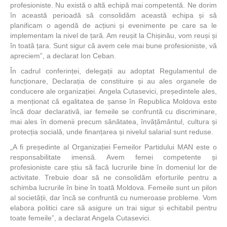
profesioniste. Nu există o altă echipă mai competentă. Ne dorim
în această perioadă să consolidăm această echipa și să
planificam o agendă de acțiuni și evenimente pe care sa le
implementam la nivel de țară. Am reușit la Chișinău, vom reuși și
în toată țara. Sunt sigur că avem cele mai bune profesioniste, vă
apreciem”, a declarat Ion Ceban.
În cadrul conferinței, delegații au adoptat Regulamentul de
funcționare, Declarația de constituire și au ales organele de
conducere ale organizației. Angela Cutasevici, președintele ales,
a menționat că egalitatea de șanse în Republica Moldova este
încă doar declarativă, iar femeile se confruntă cu discriminare,
mai ales în domenii precum sănătatea, învățământul, cultura și
protecția socială, unde finanțarea și nivelul salarial sunt reduse.
„A fi președinte al Organizației Femeilor Partidului MAN este o
responsabilitate imensă. Avem femei competente și
profesioniste care știu să facă lucrurile bine în domeniul lor de
activitate. Trebuie doar să ne consolidăm eforturile pentru a
schimba lucrurile în bine în toată Moldova. Femeile sunt un pilon
al societății, dar încă se confruntă cu numeroase probleme. Vom
elabora politici care să asigure un trai sigur și echitabil pentru
toate femeile”, a declarat Angela Cutasevici.