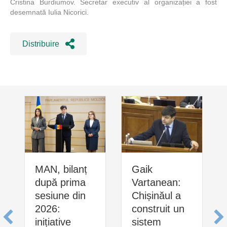
Cristina Burdiumov. Secretar executiv al organizației a fost
desemnată Iulia Nicorici.
Distribuire
MAN, bilanț
Gaik
după prima
Vartanean:
sesiune din
Chișinăul a
2026:
construit un
inițiative
sistem